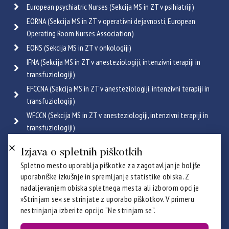
European psychiatric Nurses (Sekcija MS in ZT v psihiatriji)
EORNA (Sekcija MS in ZT v operativni dejavnosti, European
Operating Room Nurses Association)
EONS (Sekcija MS in ZT v onkologiji)
IFNA (Sekcija MS in ZT v anesteziologiji, intenzivni terapiji in
transfuziologiji)
EFCCNA (Sekcija MS in ZT v anesteziologiji, intenzivni terapiji in
transfuziologiji)
WFCCN (Sekcija MS in ZT v anesteziologiji, intenzivni terapiji in
transfuziologiji)
ESGENA (Sekcija MS in ZT v endoskopiji in gastroenterologiji)
Izjava o spletnih piškotkih
ICRN (Sekcija MS in ZT v pulmologiji)
Spletno mesto uporablja piškotke za zagotavljanje boljše
Poglej vse
uporabniške izkušnje in spremljanje statistike obiska. Z
Certifikati
nadaljevanjem obiska spletnega mesta ali izborom opcije
»Strinjam se« se strinjate z uporabo piškotkov. V primeru
nestrinjanja izberite opcijo “Ne strinjam se”.