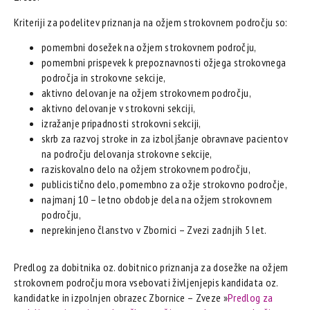
Kriteriji za podelitev priznanja na ožjem strokovnem področju so:
pomembni dosežek na ožjem strokovnem področju,
pomembni prispevek k prepoznavnosti ožjega strokovnega
področja in strokovne sekcije,
aktivno delovanje na ožjem strokovnem področju,
aktivno delovanje v strokovni sekciji,
izražanje pripadnosti strokovni sekciji,
skrb za razvoj stroke in za izboljšanje obravnave pacientov
na področju delovanja strokovne sekcije,
raziskovalno delo na ožjem strokovnem področju,
publicistično delo, pomembno za ožje strokovno področje,
najmanj 10 – letno obdobje dela na ožjem strokovnem
področju,
neprekinjeno članstvo v Zbornici – Zvezi zadnjih 5 let.
Predlog za dobitnika oz. dobitnico priznanja za dosežke na ožjem
strokovnem področju mora vsebovati življenjepis kandidata oz.
kandidatke in izpolnjen obrazec Zbornice – Zveze »
Predlog za