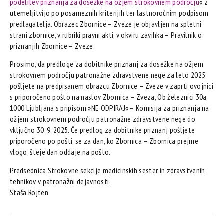
podelitev priznanja za dosežke na ožjem strokovnem področju
« z
utemeljitvijo po posameznih kriterijih ter lastnoročnim podpisom
predlagatelja. Obrazec Zbornice – Zveze je objavljen na spletni
strani zbornice, v rubriki pravni akti, v okviru zavihka – Pravilnik o
priznanjih Zbornice – Zveze.
Prosimo, da predloge za dobitnike priznanj za dosežke na ožjem
strokovnem področju patronažne zdravstvene nege za leto 2025
pošljete na predpisanem obrazcu Zbornice – Zveze v zaprti ovojnici
s priporočeno pošto na naslov Zbornica – Zveza, Ob železnici 30a,
1000 Ljubljana s pripisom »NE ODPIRAJ« – Komisija za priznanja na
ožjem strokovnem področju patronažne zdravstvene nege do
vključno 30. 9. 2025. Če predlog za dobitnike priznanj pošljete
priporočeno po pošti, se za dan, ko Zbornica – Zbornica prejme
vlogo, šteje dan oddaje na pošto.
Predsednica Strokovne sekcije medicinskih sester in zdravstvenih
tehnikov v patronažni dejavnosti
Staša Rojten