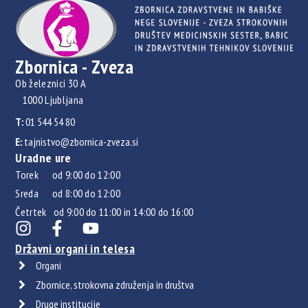
Zbornica - Zveza
Ob železnici 30 A
1000 Ljubljana
T:
01 544 54 80
E:
tajnistvo@zbornica-zveza.si
Uradne ure
Torek od 9:00 do 12:00
Sreda od 8:00 do 12:00
Četrtek od 9:00 do 11:00 in 14:00 do 16:00
Državni organi in telesa
Organi
Zbornice, strokovna združenja in društva
Druge institucije