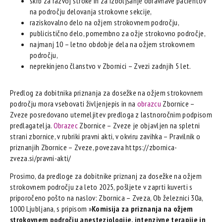
skrb za razvoj stroke in za izboljšanje obravnave pacientov
na področju delovanja strokovne sekcije,
raziskovalno delo na ožjem strokovnem področju,
publicistično delo, pomembno za ožje strokovno področje,
najmanj 10 – letno obdobje dela na ožjem strokovnem
področju,
neprekinjeno članstvo v Zbornici – Zvezi zadnjih 5 let.
Predlog za dobitnika priznanja za dosežke na ožjem strokovnem
področju mora vsebovati življenjepis in na
obrazcu
Zbornice –
Zveze posredovano utemeljitev predloga z lastnoročnim podpisom
predlagatelja.
Obrazec
Zbornice – Zveze je objavljen na spletni
strani zbornice, v rubriki pravni akti, v okviru zavihka – Pravilnik o
priznanjih Zbornice – Zveze, povezava https://zbornica-
zveza.si/pravni-akti/
Prosimo, da predloge za dobitnike priznanj za dosežke na ožjem
strokovnem področju za leto 2025, pošljete v zaprti kuverti s
priporočeno pošto na naslov: Zbornica – Zveza, Ob železnici 30a,
1000 Ljubljana, s pripisom »
Komisija za priznanja na ožjem
strokovnem področju anesteziologije, intenzivne terapije in