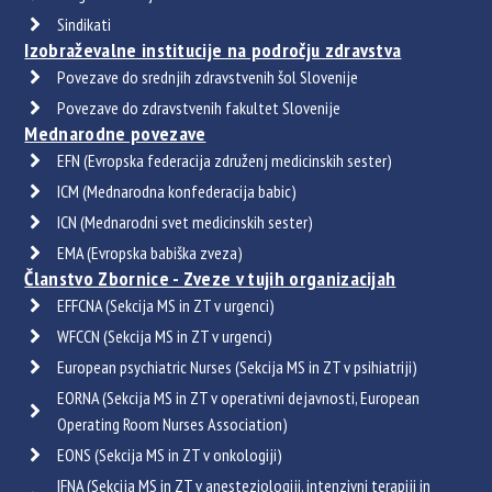
Sindikati
Izobraževalne institucije na področju zdravstva
Povezave do srednjih zdravstvenih šol Slovenije
Povezave do zdravstvenih fakultet Slovenije
Mednarodne povezave
EFN (Evropska federacija združenj medicinskih sester)
ICM (Mednarodna konfederacija babic)
ICN (Mednarodni svet medicinskih sester)
EMA (Evropska babiška zveza)
Članstvo Zbornice - Zveze v tujih organizacijah
EFFCNA (Sekcija MS in ZT v urgenci)
WFCCN (Sekcija MS in ZT v urgenci)
European psychiatric Nurses (Sekcija MS in ZT v psihiatriji)
EORNA (Sekcija MS in ZT v operativni dejavnosti, European
Operating Room Nurses Association)
EONS (Sekcija MS in ZT v onkologiji)
IFNA (Sekcija MS in ZT v anesteziologiji, intenzivni terapiji in