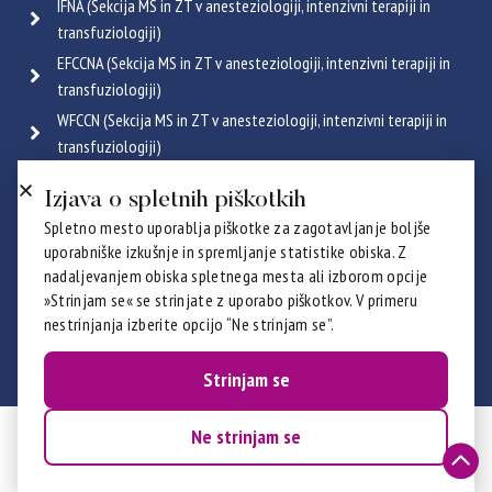
IFNA (Sekcija MS in ZT v anesteziologiji, intenzivni terapiji in
transfuziologiji)
EFCCNA (Sekcija MS in ZT v anesteziologiji, intenzivni terapiji in
transfuziologiji)
WFCCN (Sekcija MS in ZT v anesteziologiji, intenzivni terapiji in
transfuziologiji)
ESGENA (Sekcija MS in ZT v endoskopiji in gastroenterologiji)
Izjava o spletnih piškotkih
ICRN (Sekcija MS in ZT v pulmologiji)
Spletno mesto uporablja piškotke za zagotavljanje boljše
Poglej vse
uporabniške izkušnje in spremljanje statistike obiska. Z
Certifikati
nadaljevanjem obiska spletnega mesta ali izborom opcije
»Strinjam se« se strinjate z uporabo piškotkov. V primeru
nestrinjanja izberite opcijo “Ne strinjam se”.
Strinjam se
Ne strinjam se
© 2026 ZZBNS - ZSDMSBZTS. Vse pravice pridržane.
Izdelava:
Prelom d.o.o.