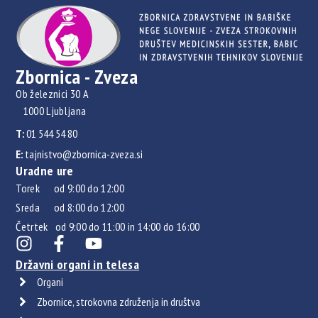
Zbornica - Zveza
Ob železnici 30 A
1000 Ljubljana
T:
01 544 54 80
E:
tajnistvo@zbornica-zveza.si
Uradne ure
Torek od 9:00 do 12:00
Sreda od 8:00 do 12:00
Četrtek od 9:00 do 11:00 in 14:00 do 16:00
Državni organi in telesa
Organi
Zbornice, strokovna združenja in društva