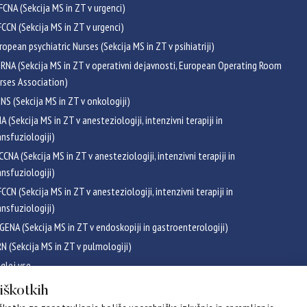
FCNA (Sekcija MS in ZT v urgenci)
CCN (Sekcija MS in ZT v urgenci)
ropean psychiatric Nurses (Sekcija MS in ZT v psihiatriji)
RNA (Sekcija MS in ZT v operativni dejavnosti, European Operating Room
rses Association)
NS (Sekcija MS in ZT v onkologiji)
NA (Sekcija MS in ZT v anesteziologiji, intenzivni terapiji in
ansfuziologiji)
CCNA (Sekcija MS in ZT v anesteziologiji, intenzivni terapiji in
ansfuziologiji)
CCN (Sekcija MS in ZT v anesteziologiji, intenzivni terapiji in
ansfuziologiji)
GENA (Sekcija MS in ZT v endoskopiji in gastroenterologiji)
RN (Sekcija MS in ZT v pulmologiji)
glej vse
ikati
piškotkih