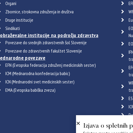
Organi
EF
Zbornice, strokovna združenja in društva
WF
Druge institucije
Eu
Sindikati
EO
zobraževalne institucije na področju zdravstva
Nu
Povezave do srednjih zdravstvenih šol Slovenije
EO
Povezave do zdravstvenih fakultet Slovenije
IF
ednarodne povezave
tr
EFN (Evropska federacija združenj medicinskih sester)
EF
ICM (Mednarodna konfederacija babic)
tr
ICN (Mednarodni svet medicinskih sester)
WF
EMA (Evropska babiška zveza)
tr
ES
IC
Po
Certif
Izjava o spletnih 