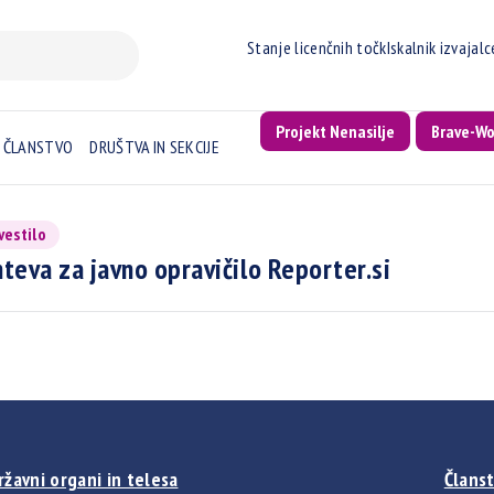
Stanje licenčnih točk
Iskalnik izvajal
Projekt Nenasilje
Brave-W
ČLANSTVO
DRUŠTVA IN SEKCIJE
vestilo
teva za javno opravičilo Reporter.si
ržavni organi in telesa
Članst