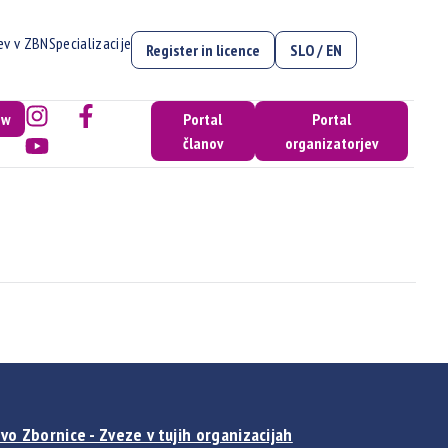
cev v ZBN
Specializacije
Register in licence
SLO / EN
ow
Portal
Portal
članov
organizatorjev
vo Zbornice - Zveze v tujih organizacijah