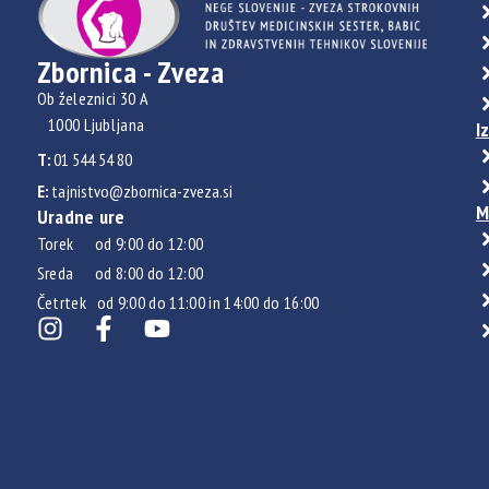
Zbornica - Zveza
Ob železnici 30 A
1000 Ljubljana
I
T:
01 544 54 80
E:
tajnistvo@zbornica-zveza.si
M
Uradne ure
Torek od 9:00 do 12:00
Sreda od 8:00 do 12:00
Četrtek od 9:00 do 11:00 in 14:00 do 16:00