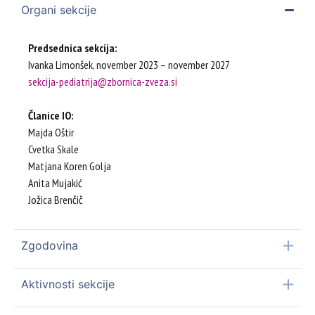
Organi sekcije
Predsednica sekcija:
Ivanka Limonšek, november 2023 – november 2027
sekcija-pediatrija@zbornica-zveza.si
Članice IO:
Majda Oštir
Cvetka Skale
Matjana Koren Golja
Anita Mujakić
Jožica Brenčič
Zgodovina
Aktivnosti sekcije