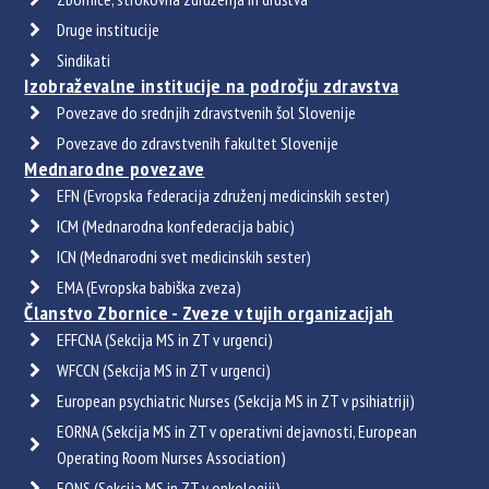
Druge institucije
Sindikati
Izobraževalne institucije na področju zdravstva
Povezave do srednjih zdravstvenih šol Slovenije
Povezave do zdravstvenih fakultet Slovenije
Mednarodne povezave
EFN (Evropska federacija združenj medicinskih sester)
ICM (Mednarodna konfederacija babic)
ICN (Mednarodni svet medicinskih sester)
EMA (Evropska babiška zveza)
Članstvo Zbornice - Zveze v tujih organizacijah
EFFCNA (Sekcija MS in ZT v urgenci)
WFCCN (Sekcija MS in ZT v urgenci)
European psychiatric Nurses (Sekcija MS in ZT v psihiatriji)
EORNA (Sekcija MS in ZT v operativni dejavnosti, European
Operating Room Nurses Association)
EONS (Sekcija MS in ZT v onkologiji)