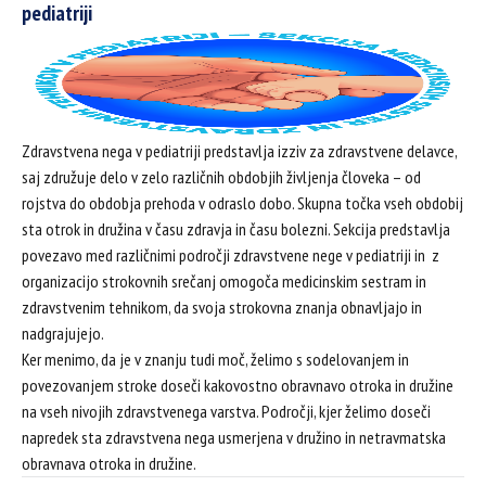
pediatriji
Zdravstvena nega v pediatriji predstavlja izziv za zdravstvene delavce,
saj združuje delo v zelo različnih obdobjih življenja človeka – od
rojstva do obdobja prehoda v odraslo dobo. Skupna točka vseh obdobij
sta otrok in družina v času zdravja in času bolezni. Sekcija predstavlja
povezavo med različnimi področji zdravstvene nege v pediatriji in z
organizacijo strokovnih srečanj omogoča medicinskim sestram in
zdravstvenim tehnikom, da svoja strokovna znanja obnavljajo in
nadgrajujejo.
Ker menimo, da je v znanju tudi moč, želimo s sodelovanjem in
povezovanjem stroke doseči kakovostno obravnavo otroka in družine
na vseh nivojih zdravstvenega varstva. Področji, kjer želimo doseči
napredek sta zdravstvena nega usmerjena v družino in netravmatska
obravnava otroka in družine.