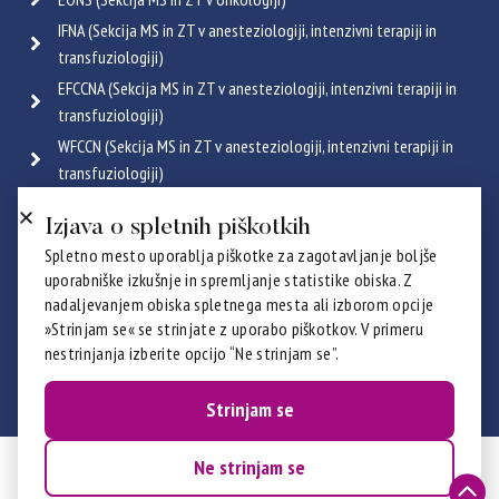
IFNA (Sekcija MS in ZT v anesteziologiji, intenzivni terapiji in
transfuziologiji)
EFCCNA (Sekcija MS in ZT v anesteziologiji, intenzivni terapiji in
transfuziologiji)
WFCCN (Sekcija MS in ZT v anesteziologiji, intenzivni terapiji in
transfuziologiji)
ESGENA (Sekcija MS in ZT v endoskopiji in gastroenterologiji)
Izjava o spletnih piškotkih
ICRN (Sekcija MS in ZT v pulmologiji)
Spletno mesto uporablja piškotke za zagotavljanje boljše
Poglej vse
uporabniške izkušnje in spremljanje statistike obiska. Z
Certifikati
nadaljevanjem obiska spletnega mesta ali izborom opcije
»Strinjam se« se strinjate z uporabo piškotkov. V primeru
nestrinjanja izberite opcijo “Ne strinjam se”.
Strinjam se
Ne strinjam se
© 2026 ZZBNS - ZSDMSBZTS. Vse pravice pridržane.
Izdelava:
Prelom d.o.o.