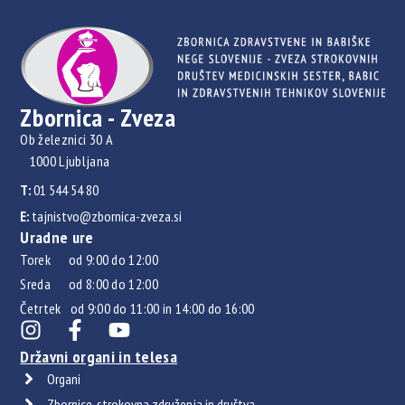
Zbornica - Zveza
Ob železnici 30 A
1000 Ljubljana
T:
01 544 54 80
E:
tajnistvo@zbornica-zveza.si
Uradne ure
Torek od 9:00 do 12:00
Sreda od 8:00 do 12:00
Četrtek od 9:00 do 11:00 in 14:00 do 16:00
Državni organi in telesa
Organi
Zbornice, strokovna združenja in društva