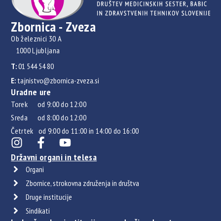
Zbornica - Zveza
Ob železnici 30 A
1000 Ljubljana
T:
01 544 54 80
E:
tajnistvo@zbornica-zveza.si
Uradne ure
Torek od 9:00 do 12:00
Sreda od 8:00 do 12:00
Četrtek od 9:00 do 11:00 in 14:00 do 16:00
Državni organi in telesa
Organi
Zbornice, strokovna združenja in društva
Druge institucije
Sindikati