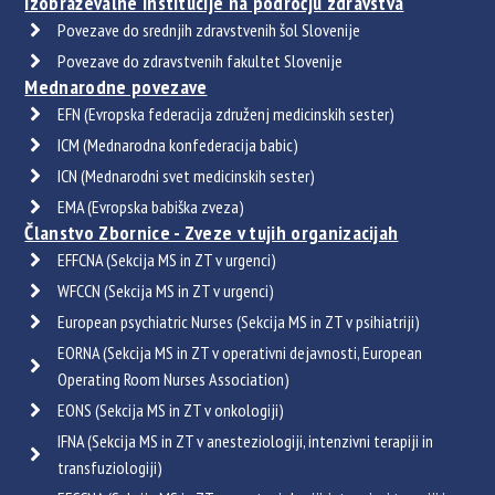
Izobraževalne institucije na področju zdravstva
Povezave do srednjih zdravstvenih šol Slovenije
Povezave do zdravstvenih fakultet Slovenije
Mednarodne povezave
EFN (Evropska federacija združenj medicinskih sester)
ICM (Mednarodna konfederacija babic)
ICN (Mednarodni svet medicinskih sester)
EMA (Evropska babiška zveza)
Članstvo Zbornice - Zveze v tujih organizacijah
EFFCNA (Sekcija MS in ZT v urgenci)
WFCCN (Sekcija MS in ZT v urgenci)
European psychiatric Nurses (Sekcija MS in ZT v psihiatriji)
EORNA (Sekcija MS in ZT v operativni dejavnosti, European
Operating Room Nurses Association)
EONS (Sekcija MS in ZT v onkologiji)
IFNA (Sekcija MS in ZT v anesteziologiji, intenzivni terapiji in
transfuziologiji)