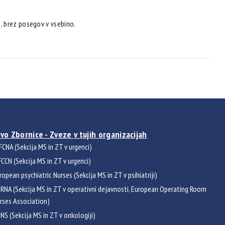
, brez posegov v vsebino.
vo Zbornice - Zveze v tujih organizacijah
FCNA (Sekcija MS in ZT v urgenci)
CCN (Sekcija MS in ZT v urgenci)
ropean psychiatric Nurses (Sekcija MS in ZT v psihiatriji)
RNA (Sekcija MS in ZT v operativni dejavnosti, European Operating Room
rses Association)
NS (Sekcija MS in ZT v onkologiji)