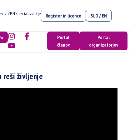
cev v ZBN
Specializacije
Register in licence
SLO / EN
ow
Portal
Portal
članov
organizatorjev
reši življenje