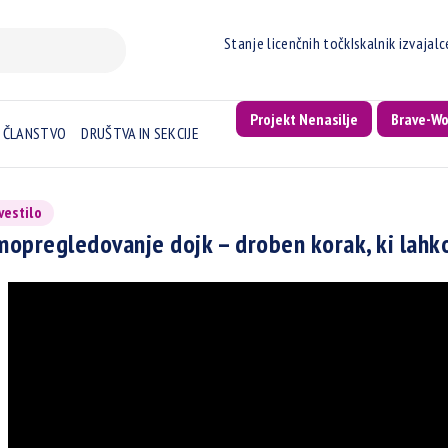
Stanje licenčnih točk
Iskalnik izvajal
Projekt Nenasilje
Brave-W
ČLANSTVO
DRUŠTVA IN SEKCIJE
vestilo
opregledovanje dojk – droben korak, ki lahko 