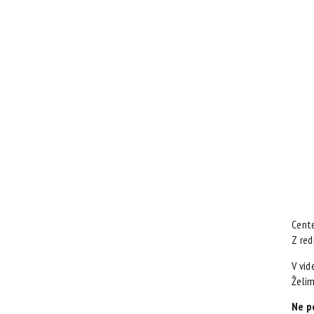
Cente
Z re
V vid
Želim
Ne p