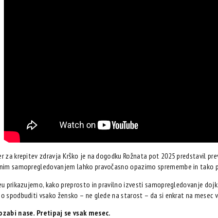
r za krepitev zdravja Krško je na dogodku Rožnata pot 2025 predstavil prev
dnim samopregledovanjem lahko pravočasno opazimo spremembe in tako p
eu prikazujemo, kako preprosto in pravilno izvesti samopregledovanje dojk
o spodbuditi vsako žensko – ne glede na starost – da si enkrat na mesec v
ozabi nase. Pretipaj se vsak mesec.