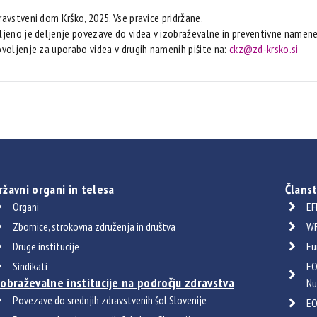
avstveni dom Krško, 2025. Vse pravice pridržane.
jeno je deljenje povezave do videa v izobraževalne in preventivne namene
voljenje za uporabo videa v drugih namenih pišite na:
ckz@zd-krsko.si
ržavni organi in telesa
Članst
Organi
EF
Zbornice, strokovna združenja in društva
WF
Druge institucije
Eu
Sindikati
EO
zobraževalne institucije na področju zdravstva
Nu
Povezave do srednjih zdravstvenih šol Slovenije
EO