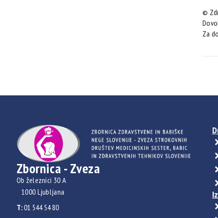
© Zdr
Dovol
Za do
D
Zbornica - Zveza
Ob železnici 30 A
1000 Ljubljana
I
T:
01 544 54 80