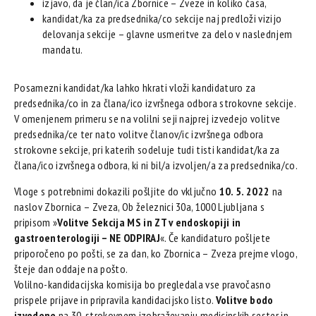
izjavo, da je član/ica Zbornice – Zveze in koliko časa,
kandidat/ka za predsednika/co sekcije naj predloži vizijo
delovanja sekcije – glavne usmeritve za delo v naslednjem
mandatu.
Posamezni kandidat/ka lahko hkrati vloži kandidaturo za
predsednika/co in za člana/ico izvršnega odbora strokovne sekcije.
V omenjenem primeru se na volilni seji najprej izvedejo volitve
predsednika/ce ter nato volitve članov/ic izvršnega odbora
strokovne sekcije, pri katerih sodeluje tudi tisti kandidat/ka za
člana/ico izvršnega odbora, ki ni bil/a izvoljen/a za predsednika/co.
Vloge s potrebnimi dokazili pošljite do vključno
10. 5. 2022
na
naslov Zbornica – Zveza, Ob železnici 30a, 1000 Ljubljana s
pripisom »
Volitve Sekcija MS in ZT v endoskopiji in
gastroenterologiji – NE ODPIRAJ
«. Če kandidaturo pošljete
priporočeno po pošti, se za dan, ko Zbornica – Zveza prejme vlogo,
šteje dan oddaje na pošto.
Volilno-kandidacijska komisija bo pregledala vse pravočasno
prispele prijave in pripravila kandidacijsko listo.
Volitve bodo
izvedene
na 30. strokovnem izobraževanju medicinskih sester in