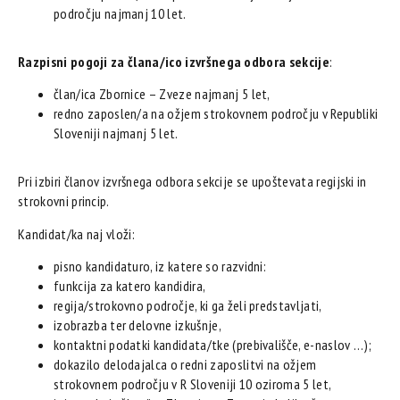
področju najmanj 10 let.
Razpisni pogoji za člana/ico izvršnega odbora sekcije
:
član/ica Zbornice – Zveze najmanj 5 let,
redno zaposlen/a na ožjem strokovnem področju v Republiki
Sloveniji najmanj 5 let.
Pri izbiri članov izvršnega odbora sekcije se upoštevata regijski in
strokovni princip.
Kandidat/ka naj vloži:
pisno kandidaturo, iz katere so razvidni:
funkcija za katero kandidira,
regija/strokovno področje, ki ga želi predstavljati,
izobrazba ter delovne izkušnje,
kontaktni podatki kandidata/tke (prebivališče, e-naslov …);
dokazilo delodajalca o redni zaposlitvi na ožjem
strokovnem področju v R Sloveniji 10 oziroma 5 let,