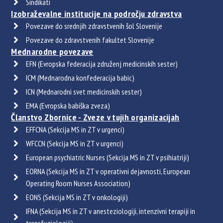
Sindikati
Izobraževalne institucije na področju zdravstva
Povezave do srednjih zdravstvenih šol Slovenije
Povezave do zdravstvenih fakultet Slovenije
Mednarodne povezave
EFN (Evropska federacija združenj medicinskih sester)
ICM (Mednarodna konfederacija babic)
ICN (Mednarodni svet medicinskih sester)
EMA (Evropska babiška zveza)
Članstvo Zbornice - Zveze v tujih organizacijah
EFFCNA (Sekcija MS in ZT v urgenci)
WFCCN (Sekcija MS in ZT v urgenci)
European psychiatric Nurses (Sekcija MS in ZT v psihiatriji)
EORNA (Sekcija MS in ZT v operativni dejavnosti, European
Operating Room Nurses Association)
EONS (Sekcija MS in ZT v onkologiji)
IFNA (Sekcija MS in ZT v anesteziologiji, intenzivni terapiji in
transfuziologiji)