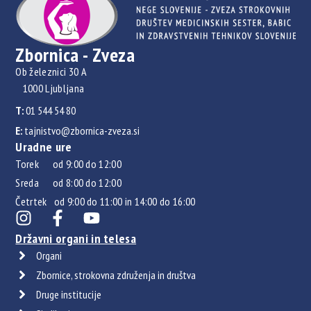
Zbornica - Zveza
Ob železnici 30 A
1000 Ljubljana
T:
01 544 54 80
E:
tajnistvo@zbornica-zveza.si
Uradne ure
Torek od 9:00 do 12:00
Sreda od 8:00 do 12:00
Četrtek od 9:00 do 11:00 in 14:00 do 16:00
Državni organi in telesa
Organi
Zbornice, strokovna združenja in društva
Druge institucije