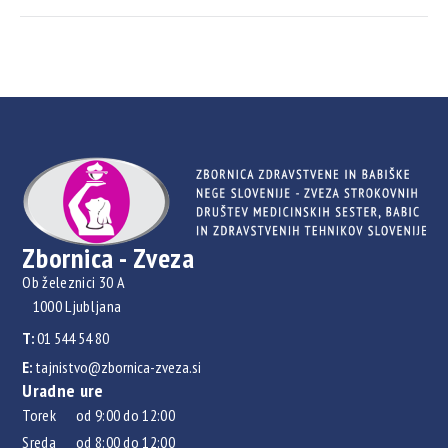
Zbornica - Zveza
Ob železnici 30 A
1000 Ljubljana
T:
01 544 54 80
E:
tajnistvo@zbornica-zveza.si
Uradne ure
Torek od 9:00 do 12:00
Sreda od 8:00 do 12:00