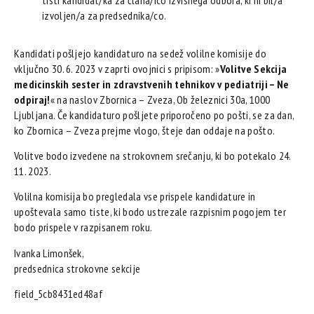
izvoljen/a za predsednika/co.
Kandidati pošljejo kandidaturo na sedež volilne komisije do
vključno 30. 6. 2023 v zaprti ovojnici s pripisom: »
Volitve Sekcija
medicinskih sester in zdravstvenih tehnikov v pediatriji – Ne
odpiraj!
« na naslov Zbornica – Zveza, Ob železnici 30a, 1000
Ljubljana. Če kandidaturo pošljete priporočeno po pošti, se za dan,
ko Zbornica – Zveza prejme vlogo, šteje dan oddaje na pošto.
Volitve bodo izvedene na strokovnem srečanju, ki bo potekalo 24.
11. 2023.
Volilna komisija bo pregledala vse prispele kandidature in
upoštevala samo tiste, ki bodo ustrezale razpisnim pogojem ter
bodo prispele v razpisanem roku.
Ivanka Limonšek,
predsednica strokovne sekcije
field_5cb8431ed48af