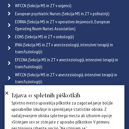
WFCCN (Sekcija MS in ZT v urgenci)
European psychiatric Nurses (Sekcija MS in ZT v psihiatriji)
EORNA (Sekcija MS in ZT v operativni dejavnosti, European
Operating Room Nurses Association)
EONS (Sekcija MS in ZT v onkologiji)
IFNA (Sekcija MS in ZT v anesteziologiji, intenzivni terapiji in
transfuziologiji)
EFCCNA (Sekcija MS in ZT v anesteziologiji, intenzivni terapiji in
transfuziologiji)
WFCCN (Sekcija MS in ZT v anesteziologiji, intenzivni terapiji in
transfuziologiji)
ESGENA (Sekcija MS in ZT v endoskopiji in gastroenterologiji)
Izjava o spletnih piškotkih
ICRN (Sekcija MS in ZT v pulmologiji)
Spletno mesto uporablja piškotke za zagotavljanje boljše
Poglej vse
uporabniške izkušnje in spremljanje statistike obiska. Z
Certifikati
nadaljevanjem obiska spletnega mesta ali izborom opcije
»Strinjam se« se strinjate z uporabo piškotkov. V primeru
nestrinjanja izberite opcijo “Ne strinjam se”.