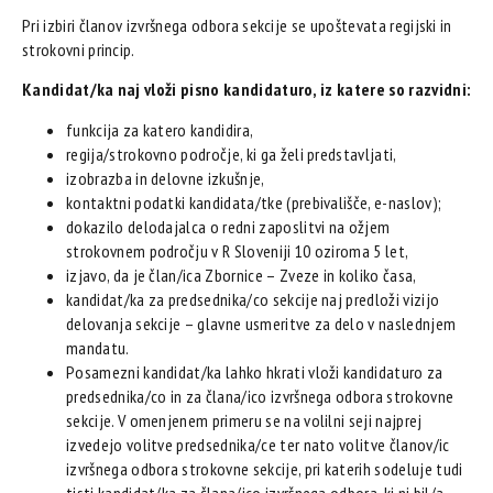
Pri izbiri članov izvršnega odbora sekcije se upoštevata regijski in
strokovni princip.
Kandidat/ka naj vloži pisno kandidaturo, iz katere so razvidni:
funkcija za katero kandidira,
regija/strokovno področje, ki ga želi predstavljati,
izobrazba in delovne izkušnje,
kontaktni podatki kandidata/tke (prebivališče, e-naslov);
dokazilo delodajalca o redni zaposlitvi na ožjem
strokovnem področju v R Sloveniji 10 oziroma 5 let,
izjavo, da je član/ica Zbornice – Zveze in koliko časa,
kandidat/ka za predsednika/co sekcije naj predloži vizijo
delovanja sekcije – glavne usmeritve za delo v naslednjem
mandatu.
Posamezni kandidat/ka lahko hkrati vloži kandidaturo za
predsednika/co in za člana/ico izvršnega odbora strokovne
sekcije. V omenjenem primeru se na volilni seji najprej
izvedejo volitve predsednika/ce ter nato volitve članov/ic
izvršnega odbora strokovne sekcije, pri katerih sodeluje tudi
tisti kandidat/ka za člana/ico izvršnega odbora, ki ni bil/a