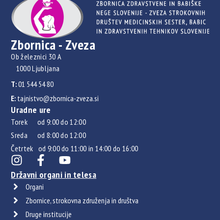
Zbornica - Zveza
Ob železnici 30 A
1000 Ljubljana
T:
01 544 54 80
E:
tajnistvo@zbornica-zveza.si
Uradne ure
Torek od 9:00 do 12:00
Sreda od 8:00 do 12:00
Četrtek od 9:00 do 11:00 in 14:00 do 16:00
Državni organi in telesa
Organi
Zbornice, strokovna združenja in društva
Druge institucije