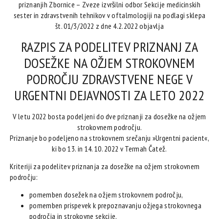
priznanjih Zbornice – Zveze izvršilni odbor Sekcije medicinskih
sester in zdravstvenih tehnikov v oftalmologiji na podlagi sklepa
št. 01/3/2022 z dne 4.2.2022 objavlja
RAZPIS ZA PODELITEV PRIZNANJ ZA
DOSEŽKE NA OŽJEM STROKOVNEM
PODROČJU ZDRAVSTVENE NEGE V
URGENTNI DEJAVNOSTI ZA LETO 2022
V letu 2022 bosta podeljeni do dve priznanji za dosežke na ožjem
strokovnem področju.
Priznanje bo podeljeno na strokovnem srečanju »Urgentni pacient«,
ki bo 13. in 14. 10. 2022 v Termah Čatež.
Kriteriji za podelitev priznanja za dosežke na ožjem strokovnem
področju:
pomemben dosežek na ožjem strokovnem področju,
pomemben prispevek k prepoznavanju ožjega strokovnega
področja in strokovne sekcije,