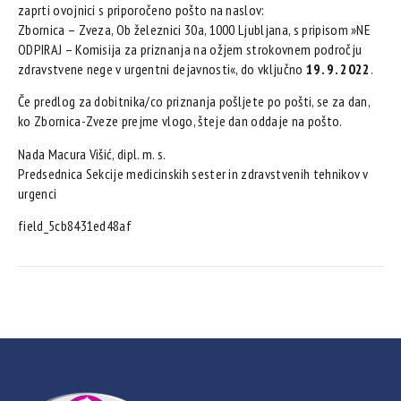
zaprti ovojnici s priporočeno pošto na naslov:
Zbornica – Zveza, Ob železnici 30a, 1000 Ljubljana, s pripisom »NE
ODPIRAJ – Komisija za priznanja na ožjem strokovnem področju
zdravstvene nege v urgentni dejavnosti«, do vključno
19. 9. 2022
.
Če predlog za dobitnika/co priznanja pošljete po pošti, se za dan,
ko Zbornica-Zveze prejme vlogo, šteje dan oddaje na pošto.
Nada Macura Višić, dipl. m. s.
Predsednica Sekcije medicinskih sester in zdravstvenih tehnikov v
urgenci
field_5cb8431ed48af