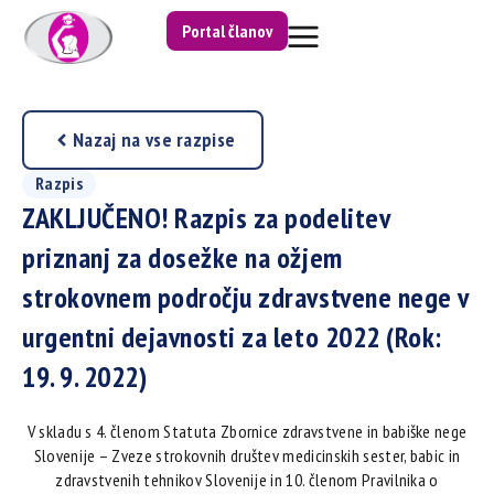
Portal članov
Nazaj na vse razpise
Razpis
ZAKLJUČENO! Razpis za podelitev
priznanj za dosežke na ožjem
strokovnem področju zdravstvene nege v
urgentni dejavnosti za leto 2022 (Rok:
19. 9. 2022)
V skladu s 4. členom Statuta Zbornice zdravstvene in babiške nege
Slovenije – Zveze strokovnih društev medicinskih sester, babic in
zdravstvenih tehnikov Slovenije in 10. členom Pravilnika o