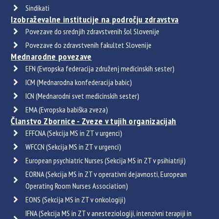
Sindikati
Izobraževalne institucije na področju zdravstva
Povezave do srednjih zdravstvenih šol Slovenije
Povezave do zdravstvenih fakultet Slovenije
Mednarodne povezave
EFN (Evropska federacija združenj medicinskih sester)
ICM (Mednarodna konfederacija babic)
ICN (Mednarodni svet medicinskih sester)
EMA (Evropska babiška zveza)
Članstvo Zbornice - Zveze v tujih organizacijah
EFFCNA (Sekcija MS in ZT v urgenci)
WFCCN (Sekcija MS in ZT v urgenci)
European psychiatric Nurses (Sekcija MS in ZT v psihiatriji)
EORNA (Sekcija MS in ZT v operativni dejavnosti, European
Operating Room Nurses Association)
EONS (Sekcija MS in ZT v onkologiji)
IFNA (Sekcija MS in ZT v anesteziologiji, intenzivni terapiji in