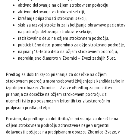
aktivno delovanje na ožjem strokovnem področju,
aktivno delovanje v strokovni sekciji,
izražanje pripadnosti strokovni sekciji,
skrb za razvoj stroke in za izboljšanje obravnave pacientov
na področju delovanja strokovne sekcije,
raziskovalno delo na ožjem strokovnem področju,
publicistično delo, pomembno za ožje strokovno področje,
najmanj 10-letno delo na ožjem strokovnem področju,
neprekinjeno članstvo v Zbornici – Zvezi zadnjih 5 let.
Predlog za dobitnika/co priznanja za dosežke na ožjem
strokovnem področju mora vsebovati življenjepis kandidata/ke in
izpolnjen obrazec Zbornice – Zveze »Predlog za podelitev
priznanja za dosežke na ožjem strokovnem področju« z
utemeljitvijo po posameznih kriterijih ter z lastnoročnim
podpisom predlagatelja.
Prosimo, da predloge za dobitnika/ce priznanja za dosežke na
ožjem strokovnem področju zdravstvene nege v urgentni
dejavnosti pošljete na predpisanem obrazcu Zbornice-Zveze, v