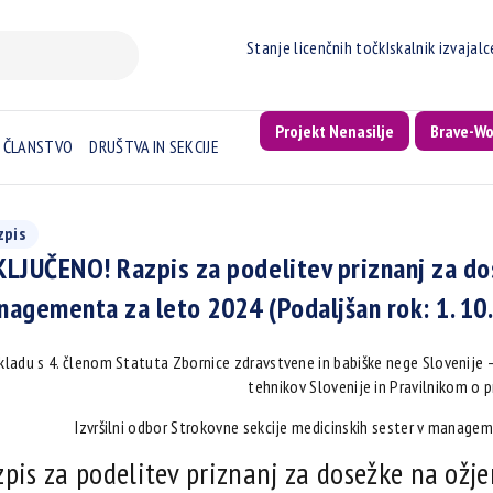
Stanje licenčnih točk
Iskalnik izvajal
Projekt Nenasilje
Brave-W
ČLANSTVO
DRUŠTVA IN SEKCIJE
zpis
LJUČENO! Razpis za podelitev priznanj za d
agementa za leto 2024 (Podaljšan rok: 1. 10
kladu s 4. členom Statuta Zbornice zdravstvene in babiške nege Slovenije –
tehnikov Slovenije in Pravilnikom o 
Izvršilni odbor Strokovne sekcije medicinskih sester v managem
zpis za podelitev priznanj za dosežke na o