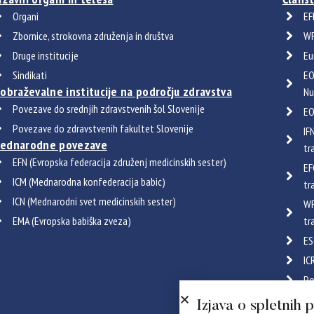
Organi
EF
Zbornice, strokovna združenja in društva
WF
Druge institucije
Eu
Sindikati
EO
zobraževalne institucije na področju zdravstva
Nu
Povezave do srednjih zdravstvenih šol Slovenije
EO
Povezave do zdravstvenih fakultet Slovenije
IF
ednarodne povezave
tr
EFN (Evropska federacija združenj medicinskih sester)
EF
ICM (Mednarodna konfederacija babic)
tr
ICN (Mednarodni svet medicinskih sester)
WF
EMA (Evropska babiška zveza)
tr
ES
IC
Po
Certif
Izjava o spletnih 