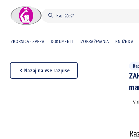
ZBORNICA - ZVEZA
DOKUMENTI
IZOBRAŽEVANJA
KNJIŽNICA
Ra
Nazaj na vse razpise
ZAK
man
V s
Ra