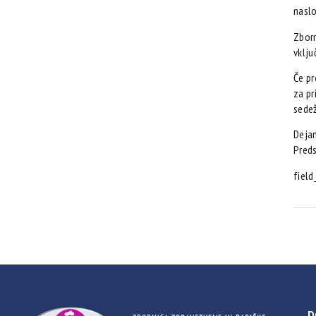
naslo
Zborn
vklj
Če pr
za pr
sedež
Deja
Pred
fiel
D