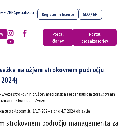
cev v ZBN
Specializacije
Register in licence
SLO / EN
ow
Portal
Portal
članov
organizatorjev
osežke na ožjem strokovnem področju
. 2024)
 Zveze strokovnih društev medicinskih sester, babic in zdravstvenih
priznanjih Zbornice – Zveze
entu s sklepom št. 2/17-2024 z dne 4.7.2024 objavlja
žjem strokovnem področju managementa za