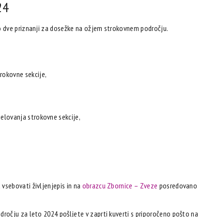
24
o dve priznanji za dosežke na ožjem strokovnem področju.
rokovne sekcije,
delovanja strokovne sekcije,
vsebovati življenjepis in na
obrazcu Zbornice – Zveze
posredovano
ročju za leto 2024 pošljete v zaprti kuverti s priporočeno pošto na