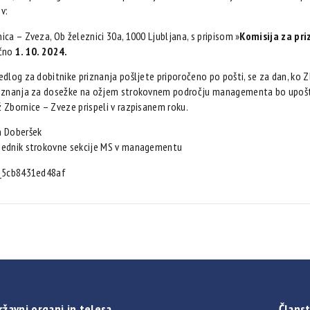
v:
ica – Zveza, Ob železnici 30a, 1000 Ljubljana, s pripisom »
Komisija za pr
učno
1. 10. 2024.
edlog za dobitnike priznanja pošljete priporočeno po pošti, se za dan, ko 
iznanja za dosežke na ožjem strokovnem področju managementa bo upoštev
 Zbornice – Zveze prispeli v razpisanem roku.
n Doberšek
sednik strokovne sekcije MS v managementu
d_5cb8431ed48af
ržavni organi in telesa
Članst