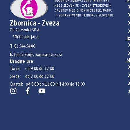
Zbornica - Zveza
Ob železnici 30 A
1000 Ljubljana
I
T:
01 544 54 80
E:
tajnistvo@zbornica-zveza.si
M
Uradne ure
Torek od 9:00 do 12:00
Sreda od 8:00 do 12:00
Četrtek od 9:00 do 11:00 in 14:00 do 16:00