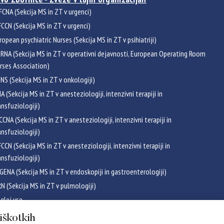
FCNA (Sekcija MS in ZT v urgenci)
CCN (Sekcija MS in ZT v urgenci)
ropean psychiatric Nurses (Sekcija MS in ZT v psihiatriji)
RNA (Sekcija MS in ZT v operativni dejavnosti, European Operating Room
rses Association)
NS (Sekcija MS in ZT v onkologiji)
NA (Sekcija MS in ZT v anesteziologiji, intenzivni terapiji in
ansfuziologiji)
CCNA (Sekcija MS in ZT v anesteziologiji, intenzivni terapiji in
ansfuziologiji)
CCN (Sekcija MS in ZT v anesteziologiji, intenzivni terapiji in
ansfuziologiji)
GENA (Sekcija MS in ZT v endoskopiji in gastroenterologiji)
RN (Sekcija MS in ZT v pulmologiji)
glej vse
ikati
piškotkih