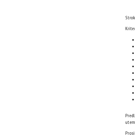
Strok
Krite
Predl
uteme
Prosi