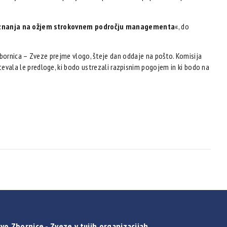
iznanja na ožjem strokovnem področju managementa
«, do
Zbornica – Zveze prejme vlogo, šteje dan oddaje na pošto. Komisija
ala le predloge, ki bodo ustrezali razpisnim pogojem in ki bodo na
vo Zbornice - Zveze v tujih organizacijah