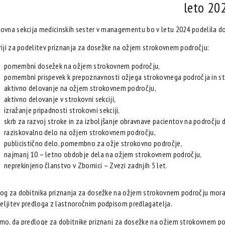
leto 20
ovna sekcija medicinskih sester v managementu bo v letu 2024 podelila d
riji za podelitev priznanja za dosežke na ožjem strokovnem področju:
pomembni dosežek na ožjem strokovnem področju,
pomembni prispevek k prepoznavnosti ožjega strokovnega področja in st
aktivno delovanje na ožjem strokovnem področju,
aktivno delovanje v strokovni sekciji,
izražanje pripadnosti strokovni sekciji,
skrb za razvoj stroke in za izboljšanje obravnave pacientov na področju 
raziskovalno delo na ožjem strokovnem področju,
publicistično delo, pomembno za ožje strokovno področje,
najmanj 10 – letno obdobje dela na ožjem strokovnem področju,
neprekinjeno članstvo v Zbornici – Zvezi zadnjih 5 let.
og za dobitnika priznanja za dosežke na ožjem strokovnem področju mora 
ljitev predloga z lastnoročnim podpisom predlagatelja.
mo, da predloge za dobitnike priznanj za dosežke na ožjem strokovnem pod