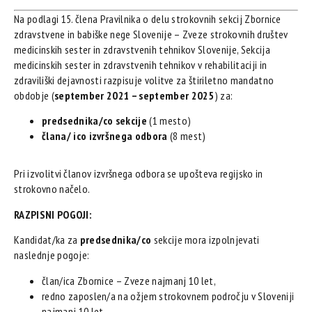
Na podlagi 15. člena Pravilnika o delu strokovnih sekcij Zbornice
zdravstvene in babiške nege Slovenije – Zveze strokovnih društev
medicinskih sester in zdravstvenih tehnikov Slovenije, Sekcija
medicinskih sester in zdravstvenih tehnikov v rehabilitaciji in
zdraviliški dejavnosti razpisuje volitve za štiriletno mandatno
obdobje (
september 2021 – september 2025
) za:
predsednika/co sekcije
(1 mesto)
člana/ ico izvršnega odbora
(8 mest)
Pri izvolitvi članov izvršnega odbora se upošteva regijsko in
strokovno načelo.
RAZPISNI POGOJI:
Kandidat/ka za
predsednika/co
sekcije mora izpolnjevati
naslednje pogoje:
član/ica Zbornice – Zveze najmanj 10 let,
redno zaposlen/a na ožjem strokovnem področju v Sloveniji
najmanj 10 let.