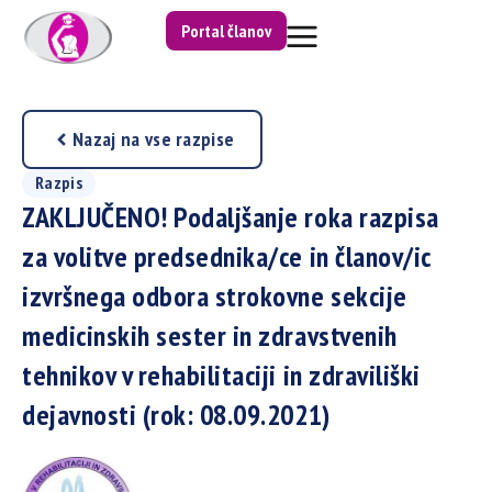
Portal članov
Nazaj na vse razpise
Razpis
ZAKLJUČENO! Podaljšanje roka razpisa
za volitve predsednika/ce in članov/ic
izvršnega odbora strokovne sekcije
medicinskih sester in zdravstvenih
tehnikov v rehabilitaciji in zdraviliški
dejavnosti (rok: 08.09.2021)