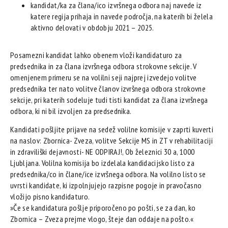
kandidat/ka za člana/ico izvršnega odbora naj navede iz
katere regija prihaja in navede področja, na katerih bi želela
aktivno delovati v obdobju 2021 – 2025.
Posamezni kandidat lahko obenem vloži kandidaturo za
predsednika in za člana izvršnega odbora strokovne sekcije. V
omenjenem primeru se na volilni seji najprej izvedejo volitve
predsednika ter nato volitve članov izvršnega odbora strokovne
sekcije, pri katerih sodeluje tudi tisti kandidat za člana izvršnega
odbora, ki ni bil izvoljen za predsednika.
Kandidati pošljite prijave na sedež volilne komisije v zaprti kuverti
na naslov: Zbornica- Zveza, volitve Sekcije MS in ZT v rehabilitaciji
in zdraviliški dejavnosti- NE ODPIRAJ!, Ob železnici 30 a, 1000
Ljubljana. Volilna komisija bo izdelala kandidacijsko listo za
predsednika/co in člane/ice izvršnega odbora. Na volilno listo se
uvrsti kandidate, ki izpolnjujejo razpisne pogoje in pravočasno
vložijo pisno kandidaturo.
»Če se kandidatura pošlje priporočeno po pošti, se za dan, ko
Zbornica – Zveza prejme vlogo, šteje dan oddaje na pošto.«