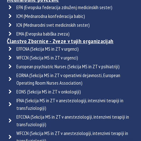
EFN (Evropska federacija združenj medicinskih sester)
ICM (Mednarodna konfederacija babic)
ICN (Mednarodni svet medicinskih sester)
EMA (Evropska babiška zveza)
Članstvo Zbornice - Zveze v tujih organizacijah
EFFCNA (Sekcija MS in ZT v urgenci)
WFCCN (Sekcija MS in ZT v urgenci)
European psychiatric Nurses (Sekcija MS in ZT v psihiatriji)
EORNA (Sekcija MS in ZT v operativni dejavnosti, European
Operating Room Nurses Association)
EONS (Sekcija MS in ZT v onkologiji)
IFNA (Sekcija MS in ZT v anesteziologiji, intenzivni terapiji in
transfuziologiji)
EFCCNA (Sekcija MS in ZT v anesteziologiji, intenzivni terapiji in
transfuziologiji)
WFCCN (Sekcija MS in ZT v anesteziologiji, intenzivni terapiji in
transfuziologiji)