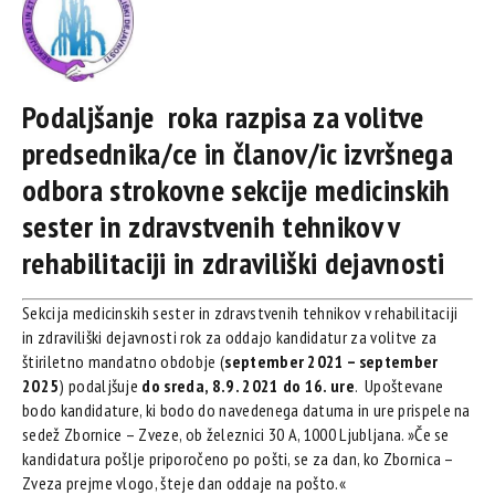
Podaljšanje roka
razpisa za volitve
predsednika/ce in članov/ic izvršnega
odbora strokovne sekcije medicinskih
sester in zdravstvenih tehnikov v
rehabilitaciji in zdraviliški dejavnosti
Sekcija medicinskih sester in zdravstvenih tehnikov v rehabilitaciji
in zdraviliški dejavnosti rok za oddajo kandidatur za volitve za
štiriletno mandatno obdobje (
september 2021 – september
2025
) podaljšuje
do sreda, 8.9. 2021 do 16. ure
. Upoštevane
bodo kandidature, ki bodo do navedenega datuma in ure prispele na
sedež Zbornice – Zveze, ob železnici 30 A, 1000 Ljubljana. »Če se
kandidatura pošlje priporočeno po pošti, se za dan, ko Zbornica –
Zveza prejme vlogo, šteje dan oddaje na pošto.«