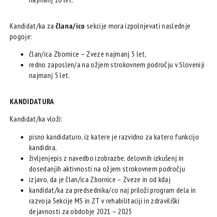
Kandidat/ka za
člana/ico
sekcije mora izpolnjevati naslednje
pogoje:
član/ica Zbornice – Zveze najmanj 5 let,
redno zaposlen/a na ožjem strokovnem področju v Sloveniji
najmanj 5 let.
KANDIDATURA
Kandidat/ka vloži:
pisno kandidaturo, iz katere je razvidno za katero funkcijo
kandidira,
življenjepis z navedbo izobrazbe, delovnih izkušenj in
dosedanjih aktivnosti na ožjem strokovnem področju
izjavo, da je član/ica Zbornice – Zveze in od kdaj
kandidat/ka za predsednika/co naj priloži program dela in
razvoja Sekcije MS in ZT v rehabilitaciji in zdraviliški
dejavnosti za obdobje 2021 – 2025