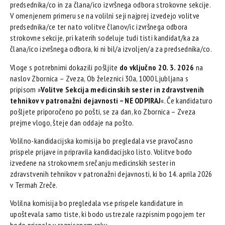
predsednika/co in za člana/ico izvršnega odbora strokovne sekcije.
V omenjenem primeru se na volilni seji najprej izvedejo volitve
predsednika/ce ter nato volitve članov/ic izvršnega odbora
strokovne sekcije, pri katerih sodeluje tudi tisti kandidat/ka za
člana/ico izvršnega odbora, ki ni bil/a izvoljen/a za predsednika/co.
Vloge s potrebnimi dokazili pošljite
do vključno 20. 3. 2026
na
naslov Zbornica – Zveza, Ob železnici 30a, 1000 Ljubljana s
pripisom »
Volitve Sekcija medicinskih sester in zdravstvenih
tehnikov v patronažni dejavnosti – NE ODPIRAJ
«. Če kandidaturo
pošljete priporočeno po pošti, se za dan, ko Zbornica – Zveza
prejme vlogo, šteje dan oddaje na pošto.
Volilno-kandidacijska komisija bo pregledala vse pravočasno
prispele prijave in pripravila kandidacijsko listo. Volitve bodo
izvedene na strokovnem srečanju medicinskih sester in
zdravstvenih tehnikov v patronažni dejavnosti, ki bo 14. aprila 2026
v Termah Zreče.
Volilna komisija bo pregledala vse prispele kandidature in
upoštevala samo tiste, ki bodo ustrezale razpisnim pogojem ter