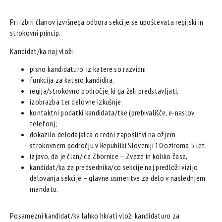
Pri izbiri članov izvršnega odbora sekcije se upoštevata regijski in
strokovni princip.
Kandidat/ka naj vloži:
pisno kandidaturo, iz katere so razvidni:
funkcija za katero kandidira,
regija/strokovno področje, ki ga želi predstavljati,
izobrazba ter delovne izkušnje,
kontaktni podatki kandidata/tke (prebivališče, e-naslov,
telefon);
dokazilo delodajalca o redni zaposlitvi na ožjem
strokovnem področju v Republiki Sloveniji 10 oziroma 5 let,
izjavo, da je član/ica Zbornice – Zveze in koliko časa,
kandidat/ka za predsednika/co sekcije naj predloži vizijo
delovanja sekcije – glavne usmeritve za delo v naslednjem
mandatu.
Posamezni kandidat/ka lahko hkrati vloži kandidaturo za