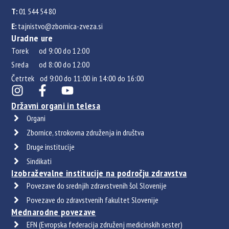
T:
01 544 54 80
E:
tajnistvo@zbornica-zveza.si
Uradne ure
Torek od 9:00 do 12:00
Sreda od 8:00 do 12:00
Četrtek od 9:00 do 11:00 in 14:00 do 16:00
Državni organi in telesa
Organi
Zbornice, strokovna združenja in društva
Druge institucije
Sindikati
Izobraževalne institucije na področju zdravstva
Povezave do srednjih zdravstvenih šol Slovenije
Povezave do zdravstvenih fakultet Slovenije
Mednarodne povezave
EFN (Evropska federacija združenj medicinskih sester)