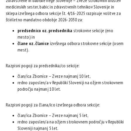
zdravstvene in babiške nege Slovenije – Zveze strokovnih društev
medicinskih sester, babic in zdravstvenih tehnikov Slovenije in
sklepa izvršnega odbora sekcije št. 4/16-2025 razpisuje volitve za
štiriletno mandatno obdobje 2026-2030 za:
predsednico oz. predsednika
strokovne sekcije (eno
mesto) in
člane oz. članice
izvršnega odbora strokovne sekcije (osem
mest).
Razpisni pogoji za predsednika/co sekcije:
član/ica Zbornice – Zveze najmanj 10 let,
redno zaposlen/a v Republiki Sloveniji na ožjem strokovnem
področju najmanj 10 let.
Razpisni pogoji za člana/ico izvršnega odbora sekcije:
član/ica Zbornice – Zveze najmanj 5 let,
redno zaposlen/a na ožjem strokovnem področju v Republiki
Sloveniji najmanj 5 let.