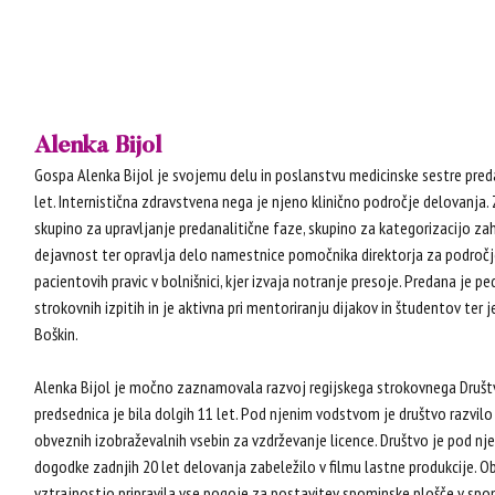
Alenka Bijol
Gospa Alenka Bijol je svojemu delu in poslanstvu medicinske sestre preda
let. Internistična zdravstvena nega je njeno klinično področje delovanja. 
skupino za upravljanje predanalitične faze, skupino za kategorizacijo z
dejavnost ter opravlja delo namestnice pomočnika direktorja za področje 
pacientovih pravic v bolnišnici, kjer izvaja notranje presoje. Predana je 
strokovnih izpitih in je aktivna pri mentoriranju dijakov in študentov ter
Boškin.
Alenka Bijol je močno zaznamovala razvoj regijskega strokovnega Društva
predsednica je bila dolgih 11 let. Pod njenim vodstvom je društvo razvilo s
obveznih izobraževalnih vsebin za vzdrževanje licence. Društvo je pod n
dogodke zadnjih 20 let delovanja zabeležilo v filmu lastne produkcije. Ob 
vztrajnostjo pripravila vse pogoje za postavitev spominske plošče v spo