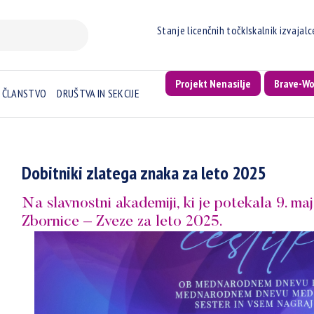
Stanje licenčnih točk
Iskalnik izvajal
Projekt Nenasilje
Brave-W
ČLANSTVO
DRUŠTVA IN SEKCIJE
Dobitniki zlatega znaka za leto 2025
Na slavnostni akademiji, ki je potekala 9. maj
Zbornice – Zveze za leto 2025.