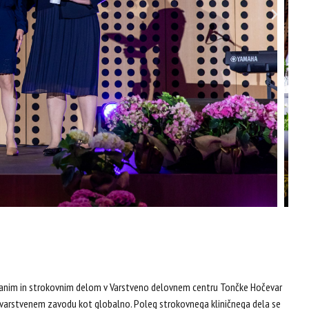
redanim in strokovnim delom v Varstveno delovnem centru Tončke Hočevar
rstvenem zavodu kot globalno. Poleg strokovnega kliničnega dela se