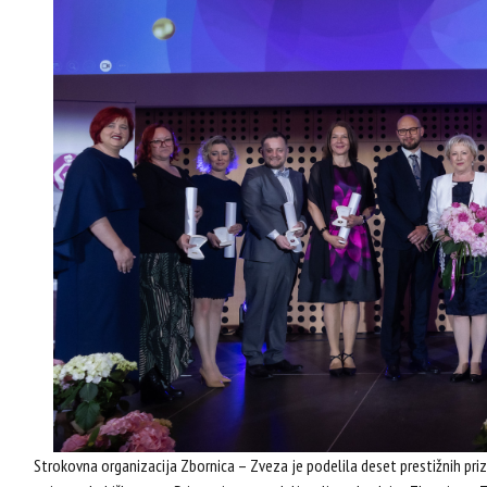
Strokovna organizacija Zbornica – Zveza je podelila deset prestižnih p