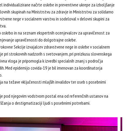
el individualizirane načrte oskrbe in preventivne ukrepe za izboljšanje
lovnih skupinah na Ministrstvu za zdravje in Ministrstvu za solidarno
avstvene nege v socialnem varstvu in sodeloval v delovni skupini za
tva.
no oskrbo in na seznam ekspertnih ocenjevalcev za upravičenost za
enjevanje upravičenosti do dolgotrajne oskrbe.
trokovne Sekcije izvajalcev zdravstvene nege in oskrbe v socialnem
uje pri strokovnih nadzorih s svetovanjem, pri preizkusu slovenskega
tivna vloga je pripomogla k izvedbi specialnih znanj s področja
ih. Med epidemijo covida-19 je bil imenovan za koordinatorja
o.
 na težave vključenosti mlajših invalidov ter oseb s posebnimi
i je pod njegovim vodstvom postal ena od referenčnih ustanov na
čanja o destigmatizaciji ljudi s posebnimi potrebami.