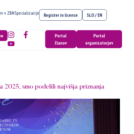
cev v ZBN
Specializacije
Register in licence
SLO / EN
ow
Portal
Portal
članov
organizatorjev
a 2025, smo podelili najvišja priznanja