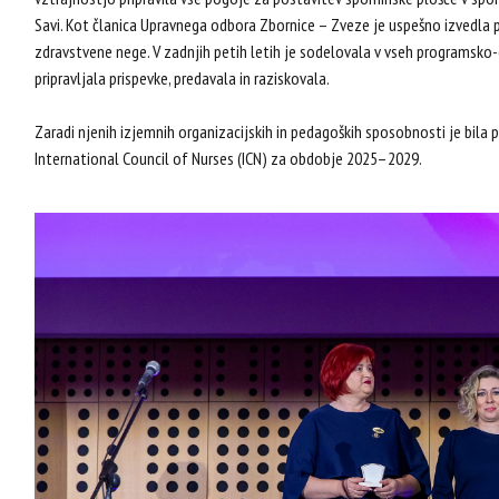
Savi. Kot članica Upravnega odbora Zbornice – Zveze je uspešno izvedla p
zdravstvene nege. V zadnjih petih letih je sodelovala v vseh programsko-
pripravljala prispevke, predavala in raziskovala.
Zaradi njenih izjemnih organizacijskih in pedagoških sposobnosti je bil
International Council of Nurses (ICN) za obdobje 2025–2029.