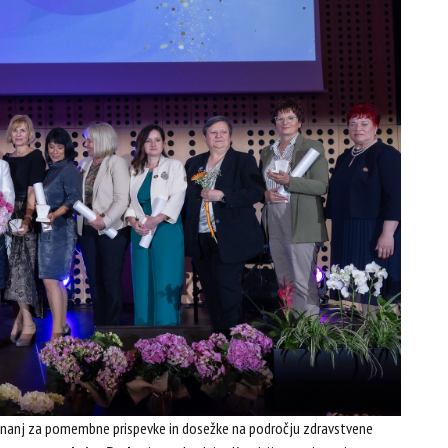
riznanj za pomembne prispevke in dosežke na področju zdravstvene