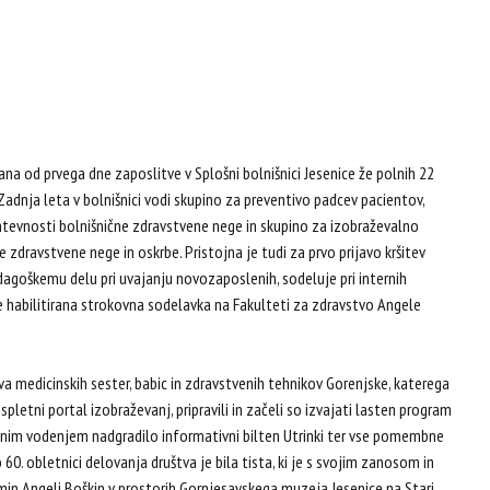
na od prvega dne zaposlitve v Splošni bolnišnici Jesenice že polnih 22
Zadnja leta v bolnišnici vodi skupino za preventivo padcev pacientov,
ahtevnosti bolnišnične zdravstvene nege in skupino za izobraževalno
zdravstvene nege in oskrbe. Pristojna je tudi za prvo prijavo kršitev
pedagoškemu delu pri uvajanju novozaposlenih, sodeluje pri internih
 je habilitirana strokovna sodelavka na Fakulteti za zdravstvo Angele
 medicinskih sester, babic in zdravstvenih tehnikov Gorenjske, katerega
pletni portal izobraževanj, pripravili in začeli so izvajati lasten program
jenim vodenjem nadgradilo informativni bilten Utrinki ter vse pomembne
60. obletnici delovanja društva je bila tista, ki je s svojim zanosom in
min Angeli Boškin v prostorih Gornjesavskega muzeja Jesenice na Stari