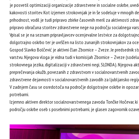
je posvetil optimizaciji organizacije zdravstvene in socialne oskrbe, uved
kakovosti storitev. Kot izjemen strokovnjak je in še sodeluje v mnogih de
prihodnost, vodil je tudi pripravo zbirke časovnih meril za aktivnosti zdr
pripravo obračuna storitev zdravstvene nege na področju socialnega vars
Vpisal se je na seznam pripravljavcev ocenjevalne lestvice za dolgotraj
dolgotrajno oskrbo ter je uvrščen na listo zunanjih strokovnjakov za oc
Gospod Slavko Bolčević je aktivni član Zbornice – Zveze. Je predsednik s
varstvu. Njegova vloga je vidna tudi v komisijah Zbornice – Zveze (sodel
strokovnega jezika, digitalizaciji v zdravstveni negi, SLONDA). Njegova ak
preprečevanja okužb, povezanih z zdravstvom v socialnovarstvenih zavod
zdravstvene dejavnosti v socialnovarstvenih zavodih za ljubljansko regij
V zadnjem času se osredotoča na področje dolgotrajne oskrbe in opozarja
potrebami.
Izjemno aktiven direktor socialnovarstvenega zavoda Tončke Hočevar, k
področju oskrbe oseb s posebnimi potrebami, je glasen zagovornik ozaveš