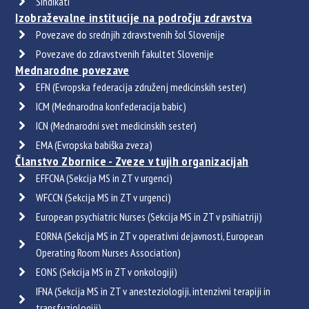
Sindikati
Izobraževalne institucije na področju zdravstva
Povezave do srednjih zdravstvenih šol Slovenije
Povezave do zdravstvenih fakultet Slovenije
Mednarodne povezave
EFN (Evropska federacija združenj medicinskih sester)
ICM (Mednarodna konfederacija babic)
ICN (Mednarodni svet medicinskih sester)
EMA (Evropska babiška zveza)
Članstvo Zbornice - Zveze v tujih organizacijah
EFFCNA (Sekcija MS in ZT v urgenci)
WFCCN (Sekcija MS in ZT v urgenci)
European psychiatric Nurses (Sekcija MS in ZT v psihiatriji)
EORNA (Sekcija MS in ZT v operativni dejavnosti, European
Operating Room Nurses Association)
EONS (Sekcija MS in ZT v onkologiji)
IFNA (Sekcija MS in ZT v anesteziologiji, intenzivni terapiji in
transfuziologiji)