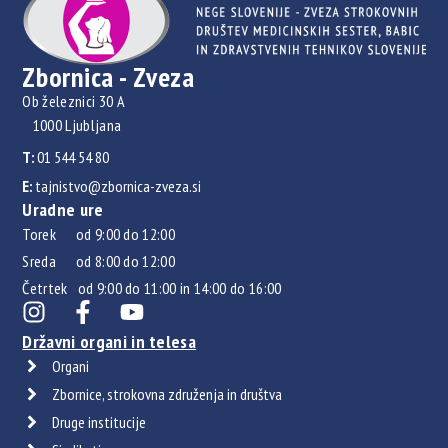
Zbornica - Zveza
Ob železnici 30 A
1000 Ljubljana
T:
01 544 54 80
E:
tajnistvo@zbornica-zveza.si
Uradne ure
Torek od 9:00 do 12:00
Sreda od 8:00 do 12:00
Četrtek od 9:00 do 11:00 in 14:00 do 16:00
Državni organi in telesa
Organi
Zbornice, strokovna združenja in društva
Druge institucije