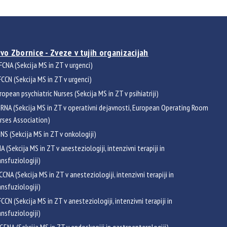
vo Zbornice - Zveze v tujih organizacijah
FCNA (Sekcija MS in ZT v urgenci)
CCN (Sekcija MS in ZT v urgenci)
ropean psychiatric Nurses (Sekcija MS in ZT v psihiatriji)
RNA (Sekcija MS in ZT v operativni dejavnosti, European Operating Room
rses Association)
NS (Sekcija MS in ZT v onkologiji)
NA (Sekcija MS in ZT v anesteziologiji, intenzivni terapiji in
ansfuziologiji)
CCNA (Sekcija MS in ZT v anesteziologiji, intenzivni terapiji in
ansfuziologiji)
CCN (Sekcija MS in ZT v anesteziologiji, intenzivni terapiji in
ansfuziologiji)