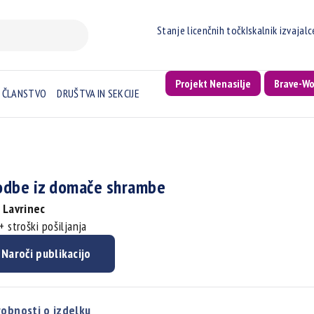
Stanje licenčnih točk
Iskalnik izvajal
Projekt Nenasilje
Brave-W
ČLANSTVO
DRUŠTVA IN SEKCIJE
odbe iz domače shrambe
 Lavrinec
+ stroški pošiljanja
Naroči publikacijo
obnosti o izdelku