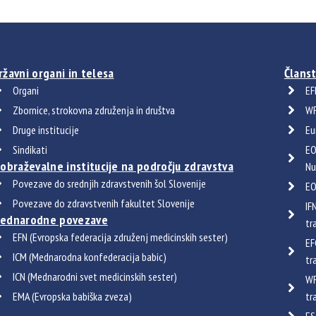
ržavni organi in telesa
Članst
Organi
EF
Zbornice, strokovna združenja in društva
WF
Druge institucije
Eu
Sindikati
EO
zobraževalne institucije na področju zdravstva
Nu
Povezave do srednjih zdravstvenih šol Slovenije
EO
Povezave do zdravstvenih fakultet Slovenije
IF
ednarodne povezave
tr
EFN (Evropska federacija združenj medicinskih sester)
EF
ICM (Mednarodna konfederacija babic)
tr
ICN (Mednarodni svet medicinskih sester)
WF
EMA (Evropska babiška zveza)
tr