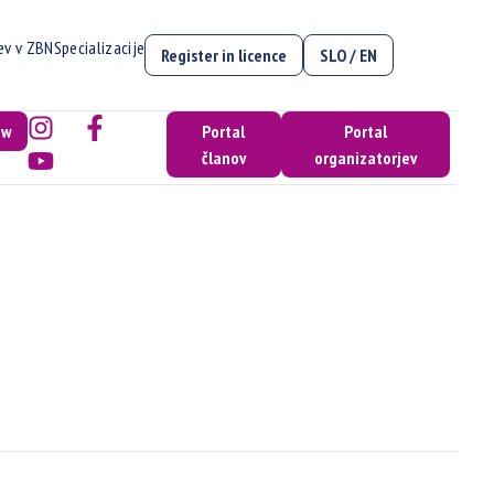
cev v ZBN
Specializacije
Register in licence
SLO / EN
ow
Portal
Portal
članov
organizatorjev