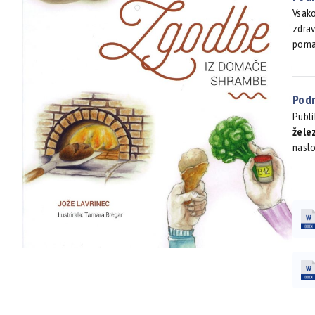
Vsako
zdrav
pomag
Podr
Publi
žele
naslo