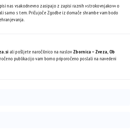
pisi nas vsakodnevno zasipajo z zapisi raznih »strokovnjakov« o
kvarjali samo s tem. Pričujoče Zgodbe iz domače shrambe vam bodo
ehranjevanja.
a.si
ali pošljete naročilnico na naslov
Zbornica – Zveza, Ob
aročeno publikacijo vam bomo priporočeno poslali na navedeni