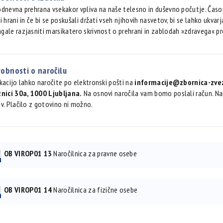
dnevna prehrana vsekakor vpliva na naše telesno in duševno počutje. Časo
i hrani in če bi se poskušali držati vseh njihovih nasvetov, bi se lahko u
ale razjasniti marsikatero skrivnost o prehrani in zablodah »zdravega« pr
obnosti o naročilu
kacijo lahko naročite po elektronski pošti na
informacije@zbornica-zvez
znici 30a, 1000 Ljubljana.
Na osnovi naročila vam bomo poslali račun. N
v. Plačilo z gotovino ni možno.
OB VIROP01 13
Naročilnica za pravne osebe
OB VIROP01 14
Naročilnica za fizične osebe