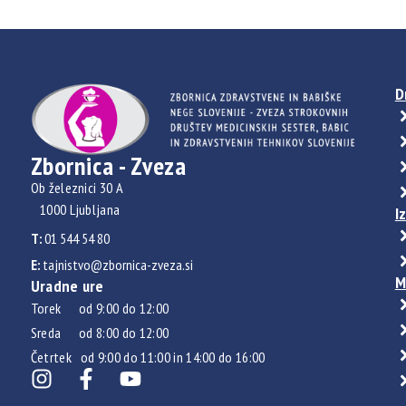
D
Zbornica - Zveza
Ob železnici 30 A
1000 Ljubljana
I
T:
01 544 54 80
E:
tajnistvo@zbornica-zveza.si
M
Uradne ure
Torek od 9:00 do 12:00
Sreda od 8:00 do 12:00
Četrtek od 9:00 do 11:00 in 14:00 do 16:00