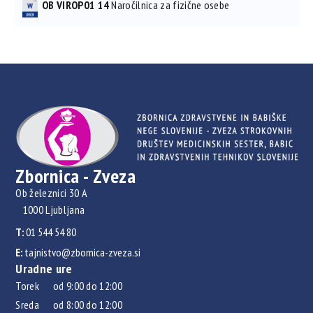
OB VIROP01 14
Naročilnica za fizične osebe
Zbornica - Zveza
Ob železnici 30 A
1000 Ljubljana
T:
01 544 54 80
E:
tajnistvo@zbornica-zveza.si
Uradne ure
Torek od 9:00 do 12:00
Sreda od 8:00 do 12:00