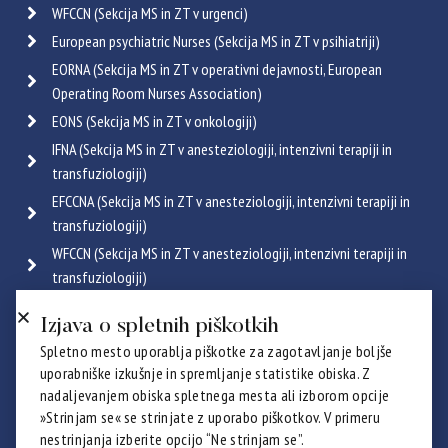
WFCCN (Sekcija MS in ZT v urgenci)
European psychiatric Nurses (Sekcija MS in ZT v psihiatriji)
EORNA (Sekcija MS in ZT v operativni dejavnosti, European
Operating Room Nurses Association)
EONS (Sekcija MS in ZT v onkologiji)
IFNA (Sekcija MS in ZT v anesteziologiji, intenzivni terapiji in
transfuziologiji)
EFCCNA (Sekcija MS in ZT v anesteziologiji, intenzivni terapiji in
transfuziologiji)
WFCCN (Sekcija MS in ZT v anesteziologiji, intenzivni terapiji in
transfuziologiji)
ESGENA (Sekcija MS in ZT v endoskopiji in gastroenterologiji)
Izjava o spletnih piškotkih
ICRN (Sekcija MS in ZT v pulmologiji)
Spletno mesto uporablja piškotke za zagotavljanje boljše
Poglej vse
uporabniške izkušnje in spremljanje statistike obiska. Z
Certifikati
nadaljevanjem obiska spletnega mesta ali izborom opcije
»Strinjam se« se strinjate z uporabo piškotkov. V primeru
nestrinjanja izberite opcijo “Ne strinjam se”.