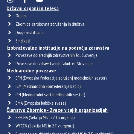
Državni organi in telesa
Organi
Zbornice, strokovna združenja in društva
Druge institucije
Sindikati
Izobraževalne institucije na področju zdravstva
Povezave do srednjih zdravstvenih šol Slovenije
Povezave do zdravstvenih fakultet Slovenije
Mednarodne povezave
EFN (Evropska federacija združenj medicinskih sester)
ICM (Mednarodna konfederacija babic)
ICN (Mednarodni svet medicinskih sester)
EMA (Evropska babiška zveza)
Članstvo Zbornice - Zveze v tujih organizacijah
EFFCNA (Sekcija MS in ZT v urgenci)
WFCCN (Sekcija MS in ZT v urgenci)