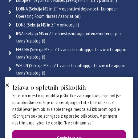
European psychiatric Nurses (Sekcija MS in ZT v psihiatriji)
EORNA (Sekcija MS in ZT v operativni dejavnosti, European
Operating Room Nurses Association)
EONS (Sekcija MS in ZT v onkologiji)
IFNA (Sekcija MS in ZT v anesteziologiji, intenzivni terapiji in
transfuziologiji)
EFCCNA (Sekcija MS in ZT v anesteziologiji, intenzivni terapiji in
transfuziologiji)
WFCCN (Sekcija MS in ZT v anesteziologiji, intenzivni terapiji in
transfuziologiji)
ESGENA (Sekcija MS in ZT v endoskopiji in gastroenterologiji)
Izjava o spletnih piškotkih
ICRN (Sekcija MS in ZT v pulmologiji)
Spletno mesto uporablja piškotke za zagotavljanje boljše
Poglej vse
uporabniške izkušnje in spremljanje statistike obiska. Z
Certifikati
nadaljevanjem obiska spletnega mesta ali izborom opcije
»Strinjam se« se strinjate z uporabo piškotkov. V primeru
nestrinjanja izberite opcijo “Ne strinjam se”.