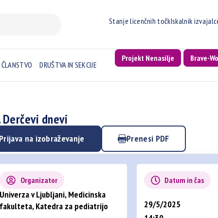
Stanje licenčnih točk
Iskalnik izvajal
Projekt Nenasilje
Brave-W
ČLANSTVO
DRUŠTVA IN SEKCIJE
. Derčevi dnevi
Prijava na izobraževanje
Prenesi PDF
Organizator
Datum in čas
Univerza v Ljubljani, Medicinska
29/5/2025
fakulteta, Katedra za pediatrijo
14:30