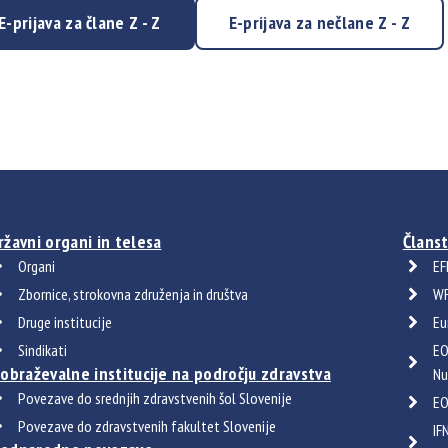
E-prijava za člane Z - Z
E-prijava za nečlane Z - Z
ržavni organi in telesa
Članst
Organi
EF
Zbornice, strokovna združenja in društva
WF
Druge institucije
Eu
Sindikati
EO
zobraževalne institucije na področju zdravstva
Nu
Povezave do srednjih zdravstvenih šol Slovenije
EO
Povezave do zdravstvenih fakultet Slovenije
IF