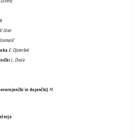
 Gržinič
jk
V. Uran
Kramarič
roka
E. Ojsteršek
nički
L. Drole
novorojenčki in dojenčki)
M.
ečerjo