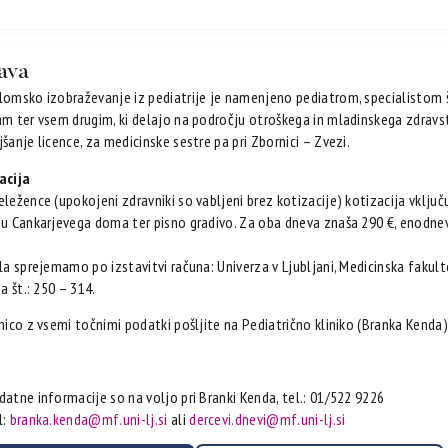
java
lomsko izobraževanje iz pediatrije je namenjeno pediatrom, specialistom š
am ter vsem drugim, ki delajo na področju otroškega in mladinskega zdravstv
šanje licence, za medicinske sestre pa pri Zbornici – Zvezi.
acija
ležence (upokojeni zdravniki so vabljeni brez kotizacije) kotizacija vključ
bu Cankarjevega doma ter pisno gradivo. Za oba dneva znaša 290 €, enodnevn
ila sprejemamo po izstavitvi računa: Univerza v Ljubljani, Medicinska fakul
na št.: 250 – 314.
nico z vsemi točnimi podatki pošljite na Pediatrično kliniko (Branka Kenda)
datne informacije so na voljo pri Branki Kenda, tel.: 01/522 9226
l:
branka.kenda@mf.uni-lj.si
ali
dercevi.dnevi@mf.uni-lj.si