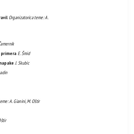
ravil
Organizatorica teme: A.
Čamernik
z primera
E. Šmid
i napake
J. Skubic
badin
eme: A. Gianini, M. Oštir
štir