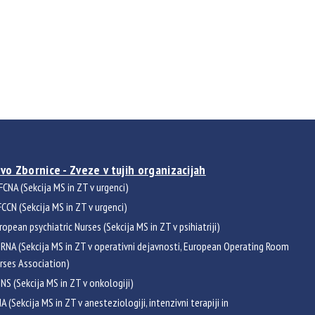
vo Zbornice - Zveze v tujih organizacijah
FCNA (Sekcija MS in ZT v urgenci)
CCN (Sekcija MS in ZT v urgenci)
ropean psychiatric Nurses (Sekcija MS in ZT v psihiatriji)
RNA (Sekcija MS in ZT v operativni dejavnosti, European Operating Room
rses Association)
NS (Sekcija MS in ZT v onkologiji)
NA (Sekcija MS in ZT v anesteziologiji, intenzivni terapiji in