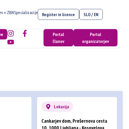
cev v ZBN
Specializacije
Register in licence
SLO / EN
ow
Portal
Portal
članov
organizatorjev
Lokacija
Cankarjev dom, Prešernova cesta
10, 1000 Ljubljana - Kosovelova