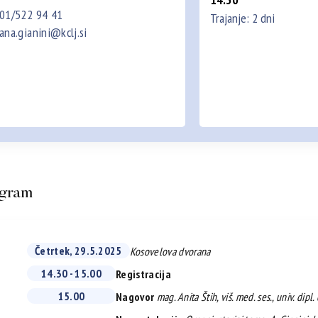
01/522 94 41
Trajanje: 2 dni
ana.gianini@kclj.si
gram
Četrtek, 29.5.2025
Kosovelova dvorana
14.30 - 15.00
Registracija
15.00
Nagovor
mag. Anita Štih, viš. med. ses., univ. dipl