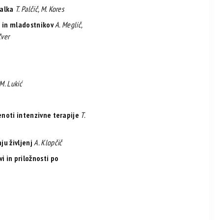
palka
T. Palčič, M. Kores
ok in mladostnikov
A. Meglič,
Zver
M. Lukić
enoti intenzivne terapije
T.
u življenj
A. Klopčič
i in priložnosti po