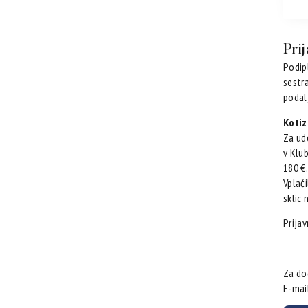
Pri
Podip
sestr
podalj
Kotiz
Za ude
v Klu
180 €.
Vplač
sklic 
Prijav
Za do
E-mai