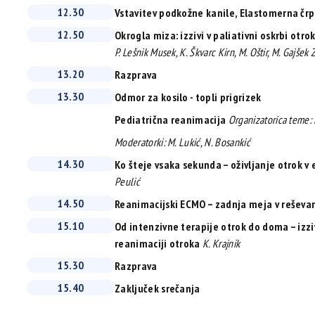
12.30
Vstavitev podkožne kanile, Elastomerna čr
12.50
Okrogla miza: izzivi v paliativni oskrbi otr
P. Lešnik Musek, K. Škvarc Kirn, M. Oštir, M. Gajšek 
13.20
Razprava
13.30
Odmor za kosilo - topli prigrizek
Pediatrična reanimacija
Organizatorica teme: 
Moderatorki: M. Lukić, N. Bosankić
14.30
Ko šteje vsaka sekunda – oživljanje otrok v 
Peulić
14.50
Reanimacijski ECMO – zadnja meja v reševanj
15.10
Od intenzivne terapije otrok do doma – izziv
reanimaciji otroka
K. Krajnik
15.30
Razprava
15.40
Zaključek srečanja