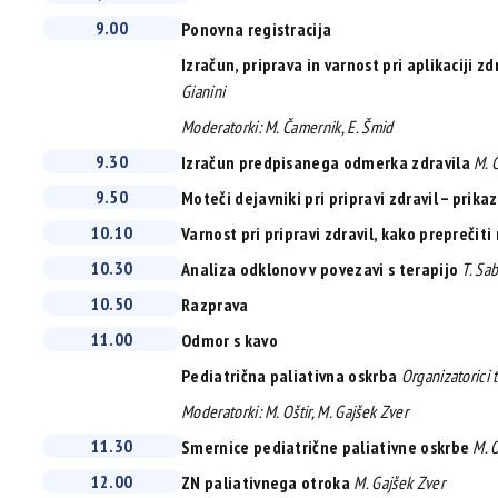
9.00
Ponovna registracija
Izračun, priprava in varnost pri aplikaciji zd
Gianini
Moderatorki: M. Čamernik, E. Šmid
9.30
Izračun predpisanega odmerka zdravila
M. 
9.50
Moteči dejavniki pri pripravi zdravil – prika
10.10
Varnost pri pripravi zdravil, kako preprečit
10.30
Analiza odklonov v povezavi s terapijo
T. Sa
10.50
Razprava
11.00
Odmor s kavo
Pediatrična paliativna oskrba
Organizatorici t
Moderatorki: M. Oštir, M. Gajšek Zver
11.30
Smernice pediatrične paliativne oskrbe
M. O
12.00
ZN paliativnega otroka
M. Gajšek Zver