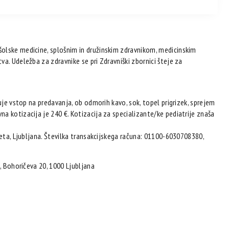
olske medicine, splošnim in družinskim zdravnikom, medicinskim
a. Udeležba za zdravnike se pri Zdravniški zbornici šteje za
uje vstop na predavanja, ob odmorih kavo, sok, topel prigrizek, sprejem
a kotizacija je 240 €. Kotizacija za specializante/ke pediatrije znaša
teta, Ljubljana. Številka transakcijskega računa: 01100-6030708380,
, Bohoričeva 20, 1000 Ljubljana