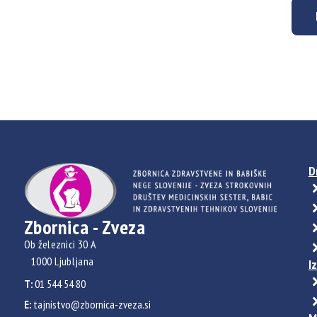
D
Zbornica - Zveza
Ob železnici 30 A
1000 Ljubljana
I
T:
01 544 54 80
E:
tajnistvo@zbornica-zveza.si