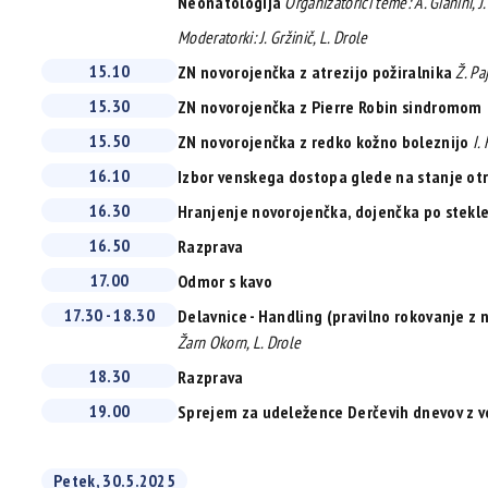
Neonatologija
Organizatorici teme: A. Gianini, J.
Moderatorki: J. Gržinič, L. Drole
15.10
ZN novorojenčka z atrezijo požiralnika
Ž. Pa
15.30
ZN novorojenčka z Pierre Robin sindromom
15.50
ZN novorojenčka z redko kožno boleznijo
I. 
16.10
Izbor venskega dostopa glede na stanje ot
16.30
Hranjenje novorojenčka, dojenčka po stekle
16.50
Razprava
17.00
Odmor s kavo
17.30 - 18.30
Delavnice - Handling (pravilno rokovanje z 
Žarn Okorn, L. Drole
18.30
Razprava
19.00
Sprejem za udeležence Derčevih dnevov z v
Petek, 30.5.2025