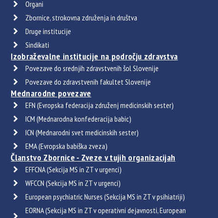
Organi
Zbornice, strokovna združenja in društva
Druge institucije
Sindikati
Izobraževalne institucije na področju zdravstva
Povezave do srednjih zdravstvenih šol Slovenije
Povezave do zdravstvenih fakultet Slovenije
Mednarodne povezave
EFN (Evropska federacija združenj medicinskih sester)
ICM (Mednarodna konfederacija babic)
ICN (Mednarodni svet medicinskih sester)
EMA (Evropska babiška zveza)
Članstvo Zbornice - Zveze v tujih organizacijah
EFFCNA (Sekcija MS in ZT v urgenci)
WFCCN (Sekcija MS in ZT v urgenci)
European psychiatric Nurses (Sekcija MS in ZT v psihiatriji)
EORNA (Sekcija MS in ZT v operativni dejavnosti, European