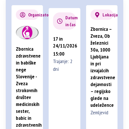
Organizator
Lokacija
Datum
in čas
Zbornica –
Zveza, Ob
17 in
železnici
24/11/2026
Zbornica
30a, 1000
15:00
zdravstvene
Ljubljana
Trajanje: 2
in babiške
in pri
dni
nege
izvajalcih
Slovenije -
zdravstvene
Zveza
dejavnosti
strokovnih
– regijsko
društev
glede na
medicinskih
udeležence
sester,
Zemljevid
babic in
zdravstvenih