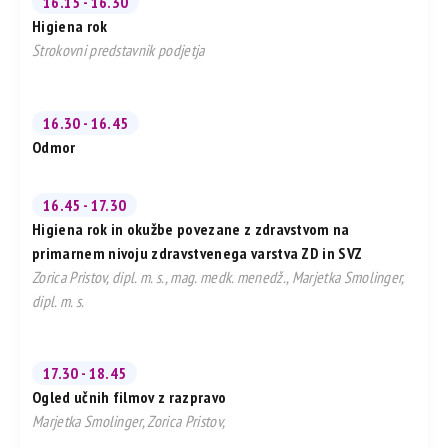
16.15 - 16.30
Higiena rok
Strokovni predstavnik podjetja
16.30 - 16.45
Odmor
16.45 - 17.30
Higiena rok in okužbe povezane z zdravstvom na
primarnem nivoju zdravstvenega varstva ZD in SVZ
Zorica Pristov, dipl. m. s., mag. medk. menedž., Marjetka Smolinger,
dipl. m. s.
17.30 - 18.45
Ogled učnih filmov z razpravo
Marjetka Smolinger, Zorica Pristov,