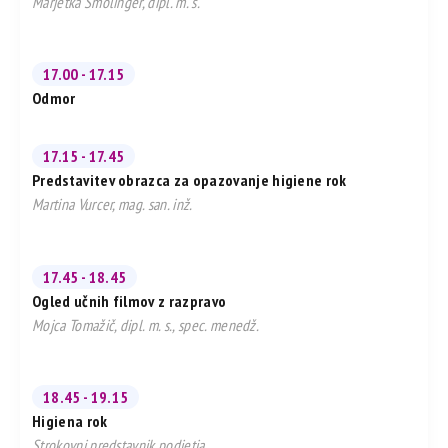
Marjetka Smolinger, dipl. m. s.
17.00 - 17.15
Odmor
17.15 - 17.45
Predstavitev obrazca za opazovanje higiene rok
Martina Vurcer, mag. san. inž.
17.45 - 18.45
Ogled učnih filmov z razpravo
Mojca Tomažič, dipl. m. s., spec. menedž.
18.45 - 19.15
Higiena rok
Strokovni predstavnik podjetja