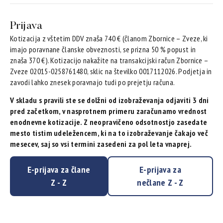
Prijava
Kotizacija z vštetim DDV znaša 740 € (članom Zbornice – Zveze, ki
imajo poravnane članske obveznosti, se prizna 50 % popust in
znaša 370 €). Kotizacijo nakažite na transakcijski račun Zbornice –
Zveze 02015-0258761480, sklic na številko 0017112026. Podjetja in
zavodi lahko znesek poravnajo tudi po prejetju računa.
V skladu s pravili ste se dolžni od izobraževanja odjaviti 3 dni
pred začetkom, v nasprotnem primeru zaračunamo vrednost
enodnevne kotizacije. Z neopravičeno odsotnostjo zasedate
mesto tistim udeležencem, ki na to izobraževanje čakajo več
mesecev, saj so vsi termini zasedeni za pol leta vnaprej.
E-prijava za člane
E-prijava za
Z - Z
nečlane Z - Z