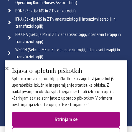
Operating Room Nurses Association)
EONS (Sekcija MS in ZT v onkologiji)
IFNA (Sekcija MS in ZT v anesteziologiji, intenzivni terapiji in
transfuziologiji)
EFCCNA (Sekcija MS in ZT v anesteziologiji, intenzivni terapiji in
transfuziologiji)
WFCCN (Sekcija MS in ZT v anesteziologiji, intenzivni terapiji in
transfuziologiji)
ESGENA (Sekcija MS in ZT v endoskopiji in gastroenterologiji)
Izjava o spletnih piškotkih
ICRN (Sekcija MS in ZT v pulmologiji)
Spletno mesto uporablja piškotke za zagotavljanje boljše
Poglej vse
uporabniške izkušnje in spremljanje statistike obiska. Z
Certifikati
nadaljevanjem obiska spletnega mesta ali izborom opcije
»Strinjam se« se strinjate z uporabo piškotkov. V primeru
nestrinjanja izberite opcijo “Ne strinjam se”.
Strinjam se