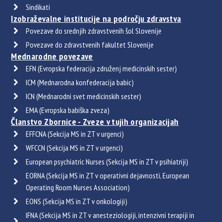
Sindikati
Izobraževalne institucije na področju zdravstva
Povezave do srednjih zdravstvenih šol Slovenije
Povezave do zdravstvenih fakultet Slovenije
Mednarodne povezave
EFN (Evropska federacija združenj medicinskih sester)
ICM (Mednarodna konfederacija babic)
ICN (Mednarodni svet medicinskih sester)
EMA (Evropska babiška zveza)
Članstvo Zbornice - Zveze v tujih organizacijah
EFFCNA (Sekcija MS in ZT v urgenci)
WFCCN (Sekcija MS in ZT v urgenci)
European psychiatric Nurses (Sekcija MS in ZT v psihiatriji)
EORNA (Sekcija MS in ZT v operativni dejavnosti, European
Operating Room Nurses Association)
EONS (Sekcija MS in ZT v onkologiji)
IFNA (Sekcija MS in ZT v anesteziologiji, intenzivni terapiji in