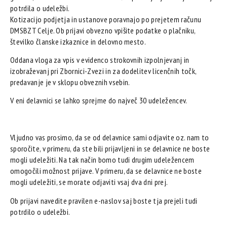
potrdila o udeležbi.
Kotizacijo podjetja in ustanove poravnajo po prejetem računu
DMSBZT Celje. Ob prijavi obvezno vpišite podatke o plačniku,
številko članske izkaznice in delovno mesto.
Oddana vloga za vpis v evidenco strokovnih izpolnjevanj in
izobraževanj pri Zbornici-Zvezi in za dodelitev licenčnih točk,
predavanje je v sklopu obveznih vsebin.
V eni delavnici se lahko sprejme do največ 30 udeležencev.
Vljudno vas prosimo, da se od delavnice sami odjavite oz. nam to
sporočite, v primeru, da ste bili prijavljeni in se delavnice ne boste
mogli udeležiti. Na tak način bomo tudi drugim udeležencem
omogočili možnost prijave. V primeru, da se delavnice ne boste
mogli udeležiti, se morate odjaviti vsaj dva dni prej.
Ob prijavi navedite pravilen e-naslov saj boste tja prejeli tudi
potrdilo o udeležbi.