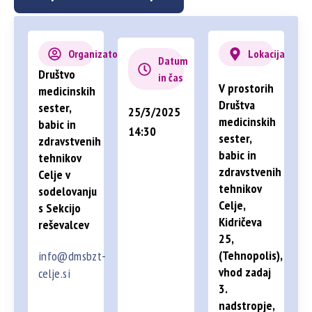
Organizator
Lokacija
Datum
Društvo
in čas
V prostorih
medicinskih
Društva
sester,
25/3/2025
medicinskih
babic in
14:30
sester,
zdravstvenih
babic in
tehnikov
zdravstvenih
Celje v
tehnikov
sodelovanju
Celje,
s Sekcijo
Kidričeva
reševalcev
25,
(Tehnopolis),
info@dmsbzt-
vhod zadaj
celje.si
3.
nadstropje,