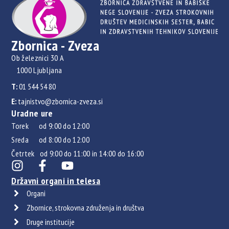
Zbornica - Zveza
Ob železnici 30 A
1000 Ljubljana
T:
01 544 54 80
E:
tajnistvo@zbornica-zveza.si
Uradne ure
Torek od 9:00 do 12:00
Sreda od 8:00 do 12:00
Četrtek od 9:00 do 11:00 in 14:00 do 16:00
Državni organi in telesa
Organi
Zbornice, strokovna združenja in društva
Druge institucije