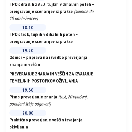
TPO odraslih z AED, tujkih v dihalnih poteh –
preigravanje scenarijev iz prakse
(skupine do
10 udeležencev)
18.10
TPO otrok, tujkih v dihalnih poteh –
preigravanje scenarijev iz prakse
19.20
Odmor – priprava na izvedbo preverjanja
znanja in veščin
PREVERJANJE ZNANJA IN VEŠČIN ZA IZVAJANJE
TEMELJNIH POSTOPKOV OŽIVLJANJA
19.30
Pisno preverjanje znanja
(test, 20 vprašanj,
ponujeni štirje odgovori)
20.00
Praktično preverjanje veščin izvajanja
oživljanja