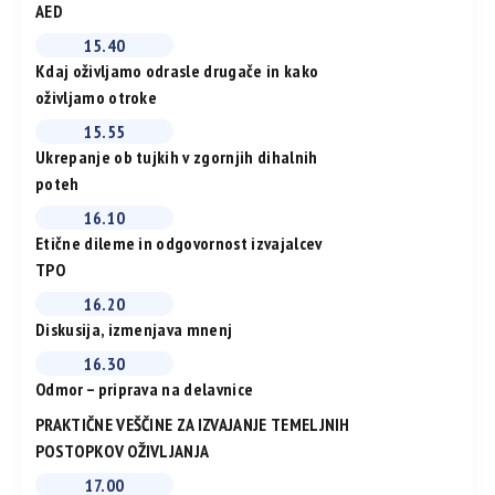
AED
15.40
Kdaj oživljamo odrasle drugače in kako
oživljamo otroke
15.55
Ukrepanje ob tujkih v zgornjih dihalnih
poteh
16.10
Etične dileme in odgovornost izvajalcev
TPO
16.20
Diskusija, izmenjava mnenj
16.30
Odmor – priprava na delavnice
PRAKTIČNE VEŠČINE ZA IZVAJANJE TEMELJNIH
POSTOPKOV OŽIVLJANJA
17.00