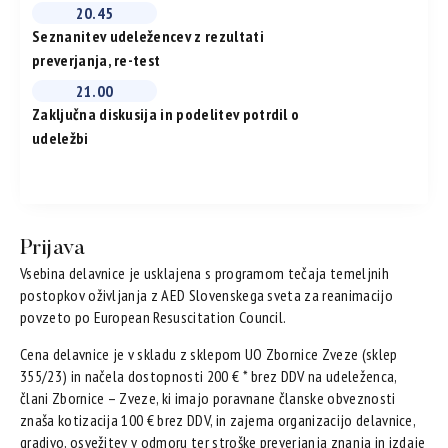
20.45
Seznanitev udeležencev z rezultati
preverjanja, re-test
21.00
Zaključna diskusija in podelitev potrdil o
udeležbi
Prijava
Vsebina delavnice je usklajena s programom tečaja temeljnih
postopkov oživljanja z AED Slovenskega sveta za reanimacijo
povzeto po European Resuscitation Council.
Cena delavnice je v skladu z sklepom UO Zbornice Zveze (sklep
355/23) in načela dostopnosti 200 € * brez DDV na udeleženca,
člani Zbornice – Zveze, ki imajo poravnane članske obveznosti
znaša kotizacija 100 € brez DDV, in zajema organizacijo delavnice,
gradivo, osvežitev v odmoru ter stroške preverjanja znanja in izdaje