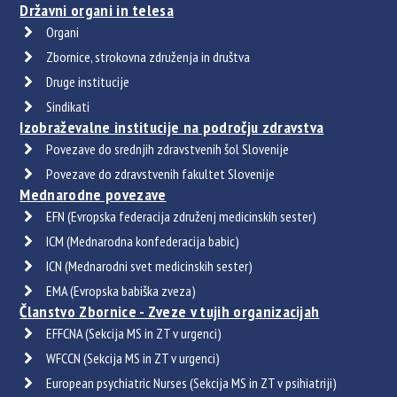
Državni organi in telesa
Organi
Zbornice, strokovna združenja in društva
Druge institucije
Sindikati
Izobraževalne institucije na področju zdravstva
Povezave do srednjih zdravstvenih šol Slovenije
Povezave do zdravstvenih fakultet Slovenije
Mednarodne povezave
EFN (Evropska federacija združenj medicinskih sester)
ICM (Mednarodna konfederacija babic)
ICN (Mednarodni svet medicinskih sester)
EMA (Evropska babiška zveza)
Članstvo Zbornice - Zveze v tujih organizacijah
EFFCNA (Sekcija MS in ZT v urgenci)
WFCCN (Sekcija MS in ZT v urgenci)
European psychiatric Nurses (Sekcija MS in ZT v psihiatriji)