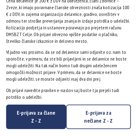
Cena delavnice je 200 € z DDV na udeleženca, člani Zbornice –
Zveze, ki imajo poravnane članske obveznosti znaša kotizacija 100
€ z DDV, in zajema organizacijo delavnice, gradivo, osvežitev v
odmoru ter stroške preverjanja znanja in izdaje potrdila o udeležbi.
Kotizacijo podjetja in ustanove poravnajo po prejetem računu
DMSBZT Celje. Ob prijavi obvezno vpišite podatke o plačniku,
številko članske izkaznice in delovno mesto.
Vljudno vas prosimo, da se od delavnice sami odjavite oz. nam to
sporočite, v primeru, da ste bili prijavljeni in se delavnice ne boste
mogli udeležiti. Na tak način bomo tudi drugim udeležencem
omogočili možnost prijave. V primeru, da se delavnice ne boste
mogli udeležiti, se morate odjaviti vsaj dva dni prej.
Ob prijavi navedite pravilen e-naslov saj boste tja prejeli tudi
potrdilo o udeležbi.
E-prijava za člane
E-prijava za
Z - Z
nečlane Z - Z