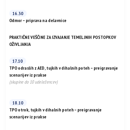
16.30
Odmor – priprava na delavnice
PRAKTIČNE VEŠČINE ZA IZVAJANJE TEMELJNIH POSTOPKOV
OŽIVLJANJA
17.10
TPO odraslih z AED, tujkih v dihalnih poteh – preigravanje
scenarijev iz prakse
(skupine do 10 udeležencev)
18.10
TPO otrok, tujkih v dihalnih poteh – preigravanje
scenarijev iz prakse