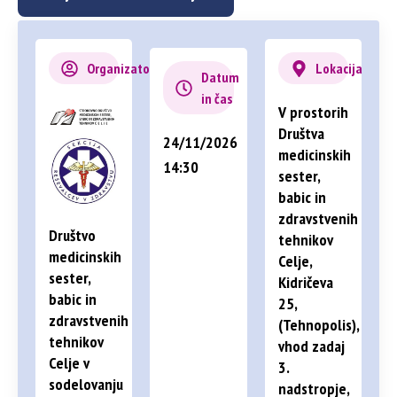
Organizator
Lokacija
Datum
in čas
V prostorih
Društva
24/11/2026
medicinskih
14:30
sester,
babic in
zdravstvenih
Društvo
tehnikov
medicinskih
Celje,
sester,
Kidričeva
babic in
25,
zdravstvenih
(Tehnopolis),
tehnikov
vhod zadaj
Celje v
3.
sodelovanju
nadstropje,