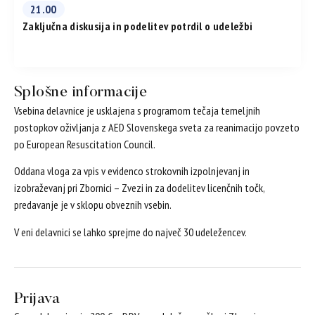
21.00
Zaključna diskusija in podelitev potrdil o udeležbi
Splošne informacije
Vsebina delavnice je usklajena s programom tečaja temeljnih
postopkov oživljanja z AED Slovenskega sveta za reanimacijo povzeto
po European Resuscitation Council.
Oddana vloga za vpis v evidenco strokovnih izpolnjevanj in
izobraževanj pri Zbornici – Zvezi in za dodelitev licenčnih točk,
predavanje je v sklopu obveznih vsebin.
V eni delavnici se lahko sprejme do največ 30 udeležencev.
Prijava