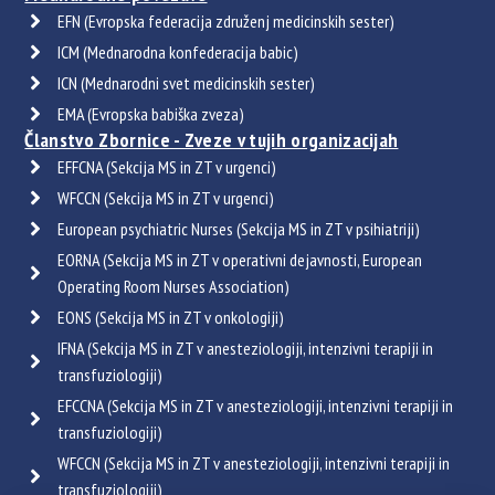
EFN (Evropska federacija združenj medicinskih sester)
ICM (Mednarodna konfederacija babic)
ICN (Mednarodni svet medicinskih sester)
EMA (Evropska babiška zveza)
Članstvo Zbornice - Zveze v tujih organizacijah
EFFCNA (Sekcija MS in ZT v urgenci)
WFCCN (Sekcija MS in ZT v urgenci)
European psychiatric Nurses (Sekcija MS in ZT v psihiatriji)
EORNA (Sekcija MS in ZT v operativni dejavnosti, European
Operating Room Nurses Association)
EONS (Sekcija MS in ZT v onkologiji)
IFNA (Sekcija MS in ZT v anesteziologiji, intenzivni terapiji in
transfuziologiji)
EFCCNA (Sekcija MS in ZT v anesteziologiji, intenzivni terapiji in
transfuziologiji)
WFCCN (Sekcija MS in ZT v anesteziologiji, intenzivni terapiji in
transfuziologiji)