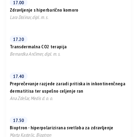
17.00
Zdravljenje s hiperbarično komoro
Lara Dolinar, dipl. m. s.
17.20
Transdermalna CO2 terapija
Bernardka Ančimer, dipl. m. s.
17.40
Preprečevanje razjede zaradi pritiska in inkontinenčnega
dermatitisa ter uspešno celjenje ran
Ana Zdešar, Medis d. o. o.
17.50
Bioptron - hiperpolarizirana svetloba za zdravljenje
Marta Kastelic, Bioptron