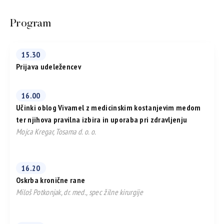
Program
15.30
Prijava udeležencev
16.00
Učinki oblog Vivamel z medicinskim kostanjevim medom
ter njihova pravilna izbira in uporaba pri zdravljenju
Mojca Kregar, Tosama d. o. o.
16.20
Oskrba kronične rane
Miloš Potkonjak, dr. med., spec žilne kirurgije