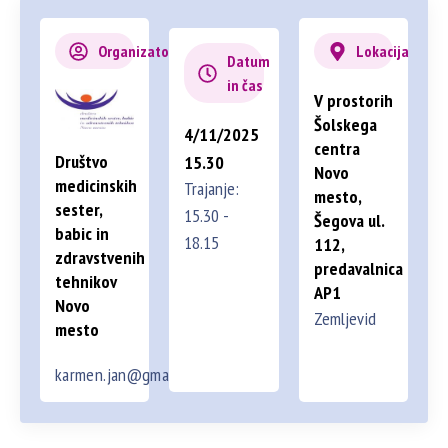
Organizator
Lokacija
Datum
in čas
V prostorih
Šolskega
4/11/2025
centra
Društvo
15.30
Novo
medicinskih
Trajanje:
mesto,
sester,
15.30 -
Šegova ul.
babic in
18.15
112,
zdravstvenih
predavalnica
tehnikov
AP1
Novo
Zemljevid
mesto
karmen.jan@gmail.com