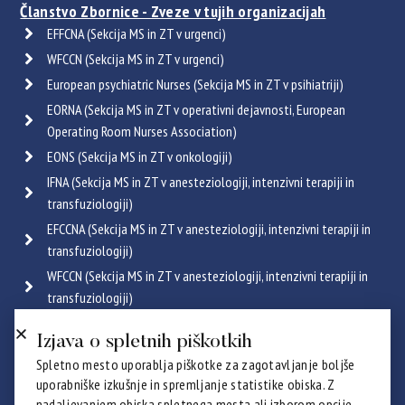
Članstvo Zbornice - Zveze v tujih organizacijah
EFFCNA (Sekcija MS in ZT v urgenci)
WFCCN (Sekcija MS in ZT v urgenci)
European psychiatric Nurses (Sekcija MS in ZT v psihiatriji)
EORNA (Sekcija MS in ZT v operativni dejavnosti, European
Operating Room Nurses Association)
EONS (Sekcija MS in ZT v onkologiji)
IFNA (Sekcija MS in ZT v anesteziologiji, intenzivni terapiji in
transfuziologiji)
EFCCNA (Sekcija MS in ZT v anesteziologiji, intenzivni terapiji in
transfuziologiji)
WFCCN (Sekcija MS in ZT v anesteziologiji, intenzivni terapiji in
transfuziologiji)
ESGENA (Sekcija MS in ZT v endoskopiji in gastroenterologiji)
Izjava o spletnih piškotkih
ICRN (Sekcija MS in ZT v pulmologiji)
Spletno mesto uporablja piškotke za zagotavljanje boljše
Poglej vse
uporabniške izkušnje in spremljanje statistike obiska. Z
Certifikati
nadaljevanjem obiska spletnega mesta ali izborom opcije