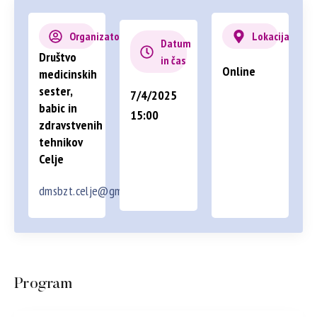
Organizator
Lokacija
Datum
Društvo
in čas
Online
medicinskih
sester,
7/4/2025
babic in
15:00
zdravstvenih
tehnikov
Celje
dmsbzt.celje@gmail.com
Program