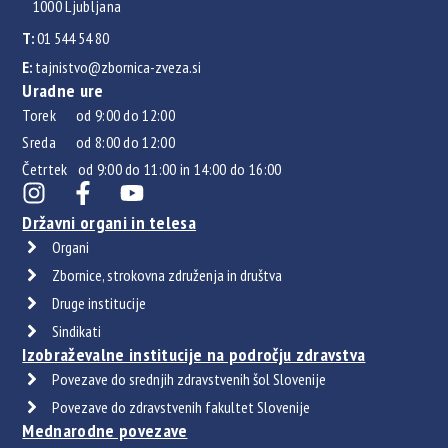
1000 Ljubljana
T:
01 544 54 80
E:
tajnistvo@zbornica-zveza.si
Uradne ure
Torek od 9:00 do 12:00
Sreda od 8:00 do 12:00
Četrtek od 9:00 do 11:00 in 14:00 do 16:00
Državni organi in telesa
Organi
Zbornice, strokovna združenja in društva
Druge institucije
Sindikati
Izobraževalne institucije na področju zdravstva
Povezave do srednjih zdravstvenih šol Slovenije
Povezave do zdravstvenih fakultet Slovenije
Mednarodne povezave