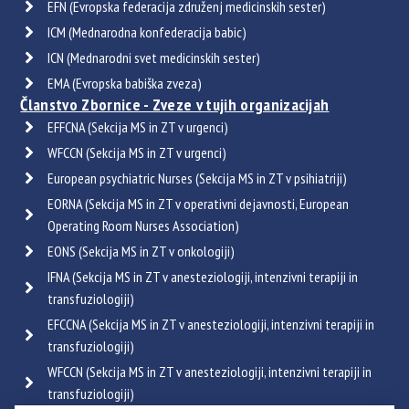
EFN (Evropska federacija združenj medicinskih sester)
ICM (Mednarodna konfederacija babic)
ICN (Mednarodni svet medicinskih sester)
EMA (Evropska babiška zveza)
Članstvo Zbornice - Zveze v tujih organizacijah
EFFCNA (Sekcija MS in ZT v urgenci)
WFCCN (Sekcija MS in ZT v urgenci)
European psychiatric Nurses (Sekcija MS in ZT v psihiatriji)
EORNA (Sekcija MS in ZT v operativni dejavnosti, European
Operating Room Nurses Association)
EONS (Sekcija MS in ZT v onkologiji)
IFNA (Sekcija MS in ZT v anesteziologiji, intenzivni terapiji in
transfuziologiji)
EFCCNA (Sekcija MS in ZT v anesteziologiji, intenzivni terapiji in
transfuziologiji)
WFCCN (Sekcija MS in ZT v anesteziologiji, intenzivni terapiji in
transfuziologiji)