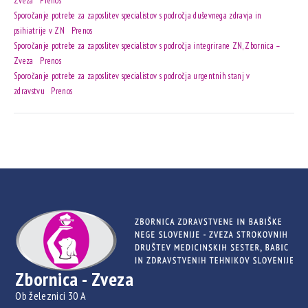
Zveza
Prenos
Sporočanje potrebe za zaposlitev specialistov s področja duševnega zdravja in
psihiatrije v ZN
Prenos
Sporočanje potrebe za zaposlitev specialistov s področja integrirane ZN, Zbornica –
Zveza
Prenos
Sporočanje potrebe za zaposlitev specialistov s področja urgentnih stanj v
zdravstvu
Prenos
Zbornica - Zveza
Ob železnici 30 A