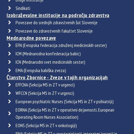
Sindikati
Izobraževalne institucije na področju zdravstva
Povezave do srednjih zdravstvenih šol Slovenije
Povezave do zdravstvenih fakultet Slovenije
Mednarodne povezave
EFN (Evropska federacija združenj medicinskih sester)
ICM (Mednarodna konfederacija babic)
ICN (Mednarodni svet medicinskih sester)
EMA (Evropska babiška zveza)
Članstvo Zbornice - Zveze v tujih organizacijah
EFFCNA (Sekcija MS in ZT v urgenci)
WFCCN (Sekcija MS in ZT v urgenci)
European psychiatric Nurses (Sekcija MS in ZT v psihiatriji)
EORNA (Sekcija MS in ZT v operativni dejavnosti, European
Operating Room Nurses Association)
EONS (Sekcija MS in ZT v onkologiji)
IFNA (Sekcija MS in ZT v anesteziologiji, intenzivni terapiji in