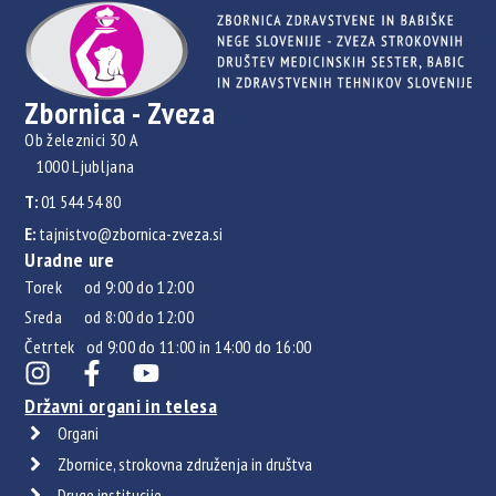
Zbornica - Zveza
Ob železnici 30 A
1000 Ljubljana
T:
01 544 54 80
E:
tajnistvo@zbornica-zveza.si
Uradne ure
Torek od 9:00 do 12:00
Sreda od 8:00 do 12:00
Četrtek od 9:00 do 11:00 in 14:00 do 16:00
Državni organi in telesa
Organi
Zbornice, strokovna združenja in društva
Druge institucije