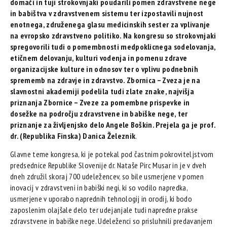
domači in tuji strokovnjaki poudarili pomen zdravstvene nege
in babištva v zdravstvenem sistemu ter izpostavili nujnost
enotnega, združenega glasu medicinskih sester za vplivanje
na evropsko zdravstveno politiko. Na kongresu so strokovnjaki
spregovorili tudi o pomembnosti medpoklicnega sodelovanja,
etičnem delovanju, kulturi vodenja in pomenu zdrave
organizacijske kulture in odnosov ter o vplivu podnebnih
sprememb na zdravje in zdravstvo. Zbornica – Zveza je na
slavnostni akademiji podelila tudi zlate znake, najvišja
priznanja Zbornice – Zveze za pomembne prispevke in
dosežke na področju zdravstvene in babiške nege, ter
priznanje za življenjsko delo Angele Boškin. Prejela ga je prof.
dr. (Republika Finska) Danica Železnik
.
Glavne teme kongresa, ki je potekal pod častnim pokroviteljstvom
predsednice Republike Slovenije dr. Nataše Pirc Musar in je v dveh
dneh združil skoraj 700 udeležencev, so bile usmerjene v pomen
inovacij v zdravstveni in babiški negi, ki so vodilo napredka,
usmerjene v uporabo naprednih tehnologij in orodij, ki bodo
zaposlenim olajšale delo ter udejanjale tudi napredne prakse
zdravstvene in babiške nege. Udeleženci so prisluhnili predavanjem