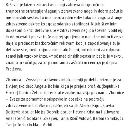
Reševanje krize v zdravstveni negi zahteva dolgoročne in
trajnostne strategije vlaganj v zdravstveno nego in dobro počutje
medicinskih sester. To ima neposreden vpliv tako na zagotavljanje
zdravstvene oskrbe kot gospodarsko storilnost. Kljub številnim
dokazom o krizi delovne sile v zdravstveni negi pa številni voditelji
in odločevalci po svetu še naprej sprejemajo napačne odločitve, saj
dajejo prednost kratkoročnim rešitvam, kot je zaposlovanje tuje
delovne sile, pred trajnostnimi naložbami, potrebnimi za odpravo
temeljnih vzrokov krize. »Moč medicinskih sester in babic je v skrbi,
znanju in sočutju, zato jih moramo zaščititi in ceniti,« je dejala
Prelčeva.
Zbornica – Zveza je na slavnostni akademiji podelila priznanje za
življenjsko delo Angele Boškin, ki ga je prejela prof. dr. (Republika
Finska) Danica Železnik, ter zlate znake, najvišja priznanja Zbornice
– Zveze za pomembne prispevke in dosežke na področju
zdravstvene in babiške nege. Prejeli so jih Alenka Bijol, Slavko
Bolčević, doc. dr. Mojca Dobnik, doc. dr. Helena Kristina Halbwachs,
Ana Istenič, Gordana Lokajner, Tanja Ribič Vidovič, Barbara Smrke, dr.
Tanja Torkar in Maja Vrabič.