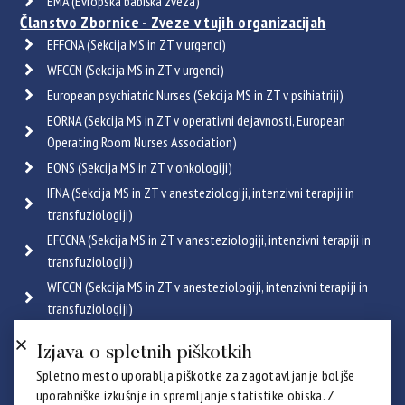
EMA (Evropska babiška zveza)
Članstvo Zbornice - Zveze v tujih organizacijah
EFFCNA (Sekcija MS in ZT v urgenci)
WFCCN (Sekcija MS in ZT v urgenci)
European psychiatric Nurses (Sekcija MS in ZT v psihiatriji)
EORNA (Sekcija MS in ZT v operativni dejavnosti, European
Operating Room Nurses Association)
EONS (Sekcija MS in ZT v onkologiji)
IFNA (Sekcija MS in ZT v anesteziologiji, intenzivni terapiji in
transfuziologiji)
EFCCNA (Sekcija MS in ZT v anesteziologiji, intenzivni terapiji in
transfuziologiji)
WFCCN (Sekcija MS in ZT v anesteziologiji, intenzivni terapiji in
transfuziologiji)
ESGENA (Sekcija MS in ZT v endoskopiji in gastroenterologiji)
Izjava o spletnih piškotkih
ICRN (Sekcija MS in ZT v pulmologiji)
Spletno mesto uporablja piškotke za zagotavljanje boljše
Poglej vse
uporabniške izkušnje in spremljanje statistike obiska. Z