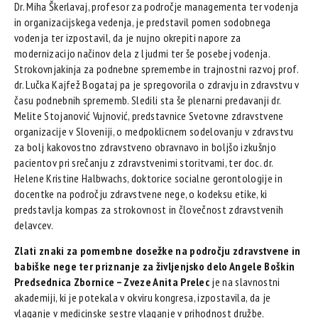
Dr. Miha Škerlavaj, profesor za področje managementa ter vodenja
in organizacijskega vedenja, je predstavil pomen sodobnega
vodenja ter izpostavil, da je nujno okrepiti napore za
modernizacijo načinov dela z ljudmi ter še posebej vodenja.
Strokovnjakinja za podnebne spremembe in trajnostni razvoj prof.
dr. Lučka Kajfež Bogataj pa je spregovorila o zdravju in zdravstvu v
času podnebnih sprememb. Sledili sta še plenarni predavanji dr.
Melite Stojanović Vujnović, predstavnice Svetovne zdravstvene
organizacije v Sloveniji, o medpoklicnem sodelovanju v zdravstvu
za bolj kakovostno zdravstveno obravnavo in boljšo izkušnjo
pacientov pri srečanju z zdravstvenimi storitvami, ter doc. dr.
Helene Kristine Halbwachs, doktorice socialne gerontologije in
docentke na področju zdravstvene nege, o kodeksu etike, ki
predstavlja kompas za strokovnost in človečnost zdravstvenih
delavcev.
Zlati znaki za pomembne dosežke na področju zdravstvene in
babiške nege ter priznanje za življenjsko delo Angele Boškin
Predsednica Zbornice – Zveze Anita Prelec
je na slavnostni
akademiji, ki je potekala v okviru kongresa, izpostavila, da je
vlaganje v medicinske sestre vlaganje v prihodnost družbe.