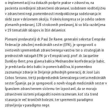
o implementaciji na dokazih podprte prakse v zdravstvu, na
pacienta osredinjeni zdravstveni obravnavi, sodobnem voditeljstvu
v zdravstveni negi, pomembnosti medpoklicnega sodelovanja in
skrbi zase v delovnem okolju. V okviru kongresa se je odvilo sedem
plenarnih predavanj, 128 strokovnih predavanj, ki so bila razdeljena
v 19 tematskih sklopov, in štiri delavnice.
Plenarni predavatelji dr. Paul De Raeve, generalni sekretar Evropske
federacije združenj medicinskih sester (EFN), je spregovoril o
svetovnih spremembah zdravstvenega varstva ter o strategijah in
prednostnih nalogah EFN-ja v Evropski uniji, prof. dr. Jacqueline
Dunkley-Bent, prva glavna babica Mednarodne konfederacije babic,
je predstavila delo babic in pomen babištva, ki pomembno
zaznamuje zdravje in življenje prihodnjih generacij, dr. José Luis
Cobos Serrano, tretji podpredsednik Generalnega sveta medicinskih
sester Španije, pa je spregovoril o novih vlogah medicinskih sester v
španskem zdravstvenem sistemu ter izpostavil, da se morajo
zdravstveni sistemi prilagoditi novim razmeram, kot sta trend
staranja in več kroničnih bolezni, ter spremeniti paradigmo
zdravljenja v paradigmo nege.