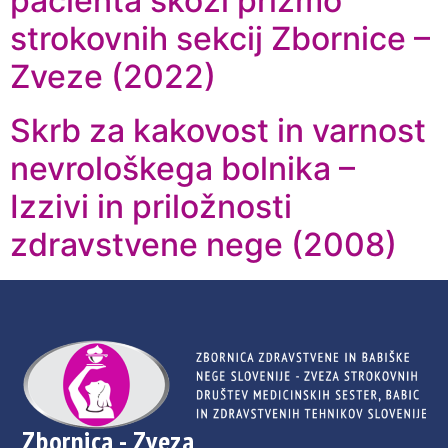
pacienta skozi prizmo
strokovnih sekcij Zbornice –
Zveze (2022)
Skrb za kakovost in varnost
nevrološkega bolnika –
Izzivi in priložnosti
zdravstvene nege (2008)
Zbornica - Zveza