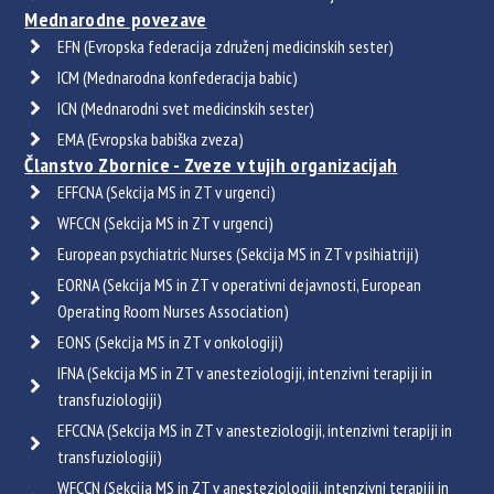
Mednarodne povezave
EFN (Evropska federacija združenj medicinskih sester)
ICM (Mednarodna konfederacija babic)
ICN (Mednarodni svet medicinskih sester)
EMA (Evropska babiška zveza)
Članstvo Zbornice - Zveze v tujih organizacijah
EFFCNA (Sekcija MS in ZT v urgenci)
WFCCN (Sekcija MS in ZT v urgenci)
European psychiatric Nurses (Sekcija MS in ZT v psihiatriji)
EORNA (Sekcija MS in ZT v operativni dejavnosti, European
Operating Room Nurses Association)
EONS (Sekcija MS in ZT v onkologiji)
IFNA (Sekcija MS in ZT v anesteziologiji, intenzivni terapiji in
transfuziologiji)
EFCCNA (Sekcija MS in ZT v anesteziologiji, intenzivni terapiji in
transfuziologiji)
WFCCN (Sekcija MS in ZT v anesteziologiji, intenzivni terapiji in