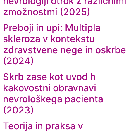
nevrologiji otrok z različnimi
zmožnostmi (2025)
Preboji in upi: Multipla
skleroza v kontekstu
zdravstvene nege in oskrbe
(2024)
Skrb zase kot uvod h
kakovostni obravnavi
nevrološkega pacienta
(2023)
Teorija in praksa v