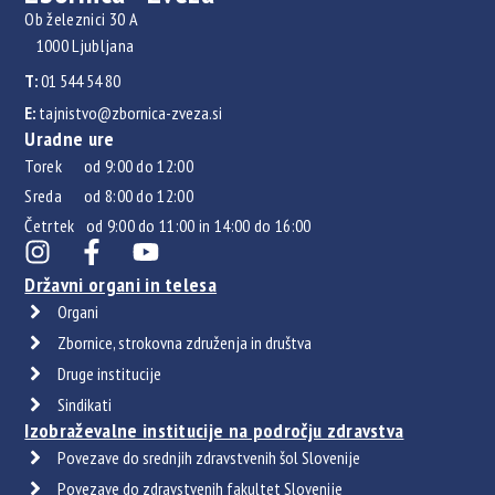
Ob železnici 30 A
1000 Ljubljana
T:
01 544 54 80
E:
tajnistvo@zbornica-zveza.si
Uradne ure
Torek od 9:00 do 12:00
Sreda od 8:00 do 12:00
Četrtek od 9:00 do 11:00 in 14:00 do 16:00
Državni organi in telesa
Organi
Zbornice, strokovna združenja in društva
Druge institucije
Sindikati
Izobraževalne institucije na področju zdravstva
Povezave do srednjih zdravstvenih šol Slovenije
Povezave do zdravstvenih fakultet Slovenije