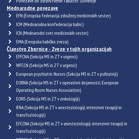
Povezave do zdravstvenih fakultet Slovenije
Mednarodne povezave
EFN (Evropska federacija združenj medicinskih sester)
ICM (Mednarodna konfederacija babic)
ICN (Mednarodni svet medicinskih sester)
EMA (Evropska babiška zveza)
Članstvo Zbornice - Zveze v tujih organizacijah
EFFCNA (Sekcija MS in ZT v urgenci)
WFCCN (Sekcija MS in ZT v urgenci)
European psychiatric Nurses (Sekcija MS in ZT v psihiatriji)
EORNA (Sekcija MS in ZT v operativni dejavnosti, European
Operating Room Nurses Association)
EONS (Sekcija MS in ZT v onkologiji)
IFNA (Sekcija MS in ZT v anesteziologiji, intenzivni terapiji in
transfuziologiji)
EFCCNA (Sekcija MS in ZT v anesteziologiji, intenzivni terapiji in
transfuziologiji)