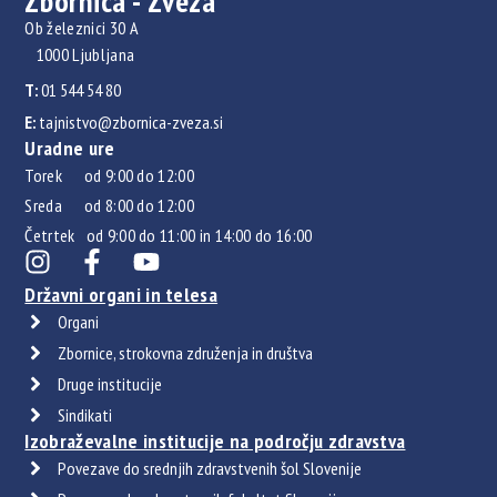
Zbornica - Zveza
Ob železnici 30 A
1000 Ljubljana
T:
01 544 54 80
E:
tajnistvo@zbornica-zveza.si
Uradne ure
Torek od 9:00 do 12:00
Sreda od 8:00 do 12:00
Četrtek od 9:00 do 11:00 in 14:00 do 16:00
Državni organi in telesa
Organi
Zbornice, strokovna združenja in društva
Druge institucije
Sindikati
Izobraževalne institucije na področju zdravstva
Povezave do srednjih zdravstvenih šol Slovenije