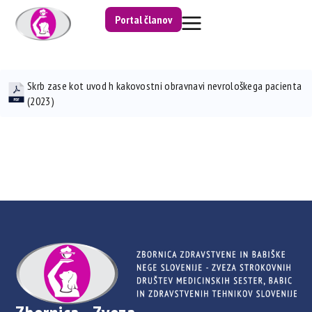
Portal članov
Skrb zase kot uvod h kakovostni obravnavi nevrološkega pacienta
(2023)