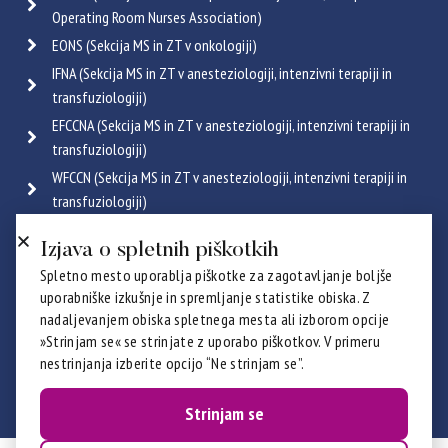
Operating Room Nurses Association)
EONS (Sekcija MS in ZT v onkologiji)
IFNA (Sekcija MS in ZT v anesteziologiji, intenzivni terapiji in
transfuziologiji)
EFCCNA (Sekcija MS in ZT v anesteziologiji, intenzivni terapiji in
transfuziologiji)
WFCCN (Sekcija MS in ZT v anesteziologiji, intenzivni terapiji in
transfuziologiji)
ESGENA (Sekcija MS in ZT v endoskopiji in gastroenterologiji)
Izjava o spletnih piškotkih
ICRN (Sekcija MS in ZT v pulmologiji)
Spletno mesto uporablja piškotke za zagotavljanje boljše
Poglej vse
uporabniške izkušnje in spremljanje statistike obiska. Z
Certifikati
nadaljevanjem obiska spletnega mesta ali izborom opcije
»Strinjam se« se strinjate z uporabo piškotkov. V primeru
nestrinjanja izberite opcijo “Ne strinjam se”.
Strinjam se