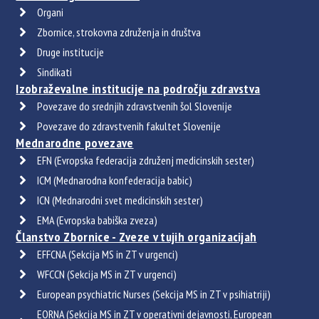
Organi
Zbornice, strokovna združenja in društva
Druge institucije
Sindikati
Izobraževalne institucije na področju zdravstva
Povezave do srednjih zdravstvenih šol Slovenije
Povezave do zdravstvenih fakultet Slovenije
Mednarodne povezave
EFN (Evropska federacija združenj medicinskih sester)
ICM (Mednarodna konfederacija babic)
ICN (Mednarodni svet medicinskih sester)
EMA (Evropska babiška zveza)
Članstvo Zbornice - Zveze v tujih organizacijah
EFFCNA (Sekcija MS in ZT v urgenci)
WFCCN (Sekcija MS in ZT v urgenci)
European psychiatric Nurses (Sekcija MS in ZT v psihiatriji)
EORNA (Sekcija MS in ZT v operativni dejavnosti, European