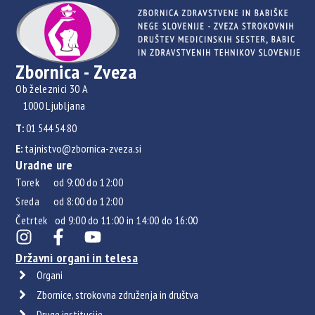
Zbornica - Zveza
Ob železnici 30 A
1000 Ljubljana
T:
01 544 54 80
E:
tajnistvo@zbornica-zveza.si
Uradne ure
Torek od 9:00 do 12:00
Sreda od 8:00 do 12:00
Četrtek od 9:00 do 11:00 in 14:00 do 16:00
Državni organi in telesa
Organi
Zbornice, strokovna združenja in društva
Druge institucije