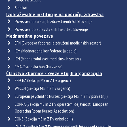
Sindikati
Izobraževalne institucije na področju zdravstva
Povezave do srednjih zdravstvenih šol Slovenije
Povezave do zdravstvenih fakultet Slovenije
Mednarodne povezave
EFN (Evropska federacija združenj medicinskih sester)
ICM (Mednarodna konfederacija babic)
ICN (Mednarodni svet medicinskih sester)
EMA (Evropska babiška zveza)
Članstvo Zbornice - Zveze v tujih organizacijah
EFFCNA (Sekcija MS in ZT v urgenci)
WFCCN (Sekcija MS in ZT v urgenci)
European psychiatric Nurses (Sekcija MS in ZT v psihiatriji)
EORNA (Sekcija MS in ZT v operativni dejavnosti, European
Operating Room Nurses Association)
EONS (Sekcija MS in ZT v onkologiji)
IFNA (Sekcija MS in ZT v anesteziologiji, intenzivni terapiji in