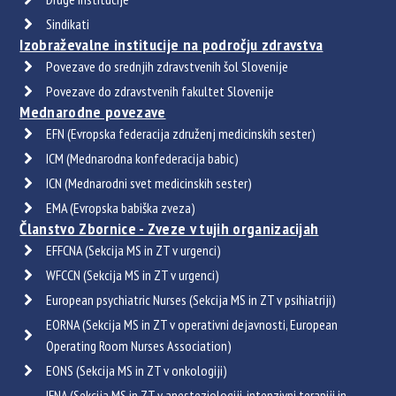
Sindikati
Izobraževalne institucije na področju zdravstva
Povezave do srednjih zdravstvenih šol Slovenije
Povezave do zdravstvenih fakultet Slovenije
Mednarodne povezave
EFN (Evropska federacija združenj medicinskih sester)
ICM (Mednarodna konfederacija babic)
ICN (Mednarodni svet medicinskih sester)
EMA (Evropska babiška zveza)
Članstvo Zbornice - Zveze v tujih organizacijah
EFFCNA (Sekcija MS in ZT v urgenci)
WFCCN (Sekcija MS in ZT v urgenci)
European psychiatric Nurses (Sekcija MS in ZT v psihiatriji)
EORNA (Sekcija MS in ZT v operativni dejavnosti, European
Operating Room Nurses Association)
EONS (Sekcija MS in ZT v onkologiji)
IFNA (Sekcija MS in ZT v anesteziologiji, intenzivni terapiji in