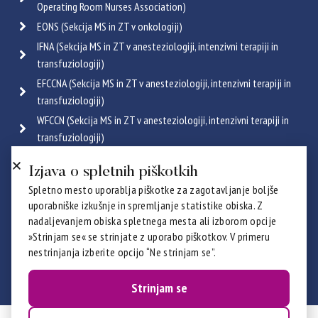
Operating Room Nurses Association)
EONS (Sekcija MS in ZT v onkologiji)
IFNA (Sekcija MS in ZT v anesteziologiji, intenzivni terapiji in
transfuziologiji)
EFCCNA (Sekcija MS in ZT v anesteziologiji, intenzivni terapiji in
transfuziologiji)
WFCCN (Sekcija MS in ZT v anesteziologiji, intenzivni terapiji in
transfuziologiji)
ESGENA (Sekcija MS in ZT v endoskopiji in gastroenterologiji)
Izjava o spletnih piškotkih
ICRN (Sekcija MS in ZT v pulmologiji)
Spletno mesto uporablja piškotke za zagotavljanje boljše
Poglej vse
uporabniške izkušnje in spremljanje statistike obiska. Z
Certifikati
nadaljevanjem obiska spletnega mesta ali izborom opcije
»Strinjam se« se strinjate z uporabo piškotkov. V primeru
nestrinjanja izberite opcijo “Ne strinjam se”.
Strinjam se