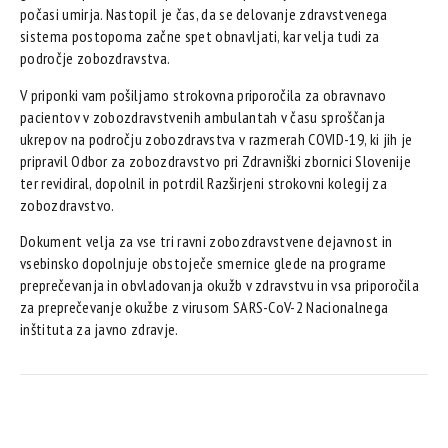
počasi umirja. Nastopil je čas, da se delovanje zdravstvenega
sistema postopoma začne spet obnavljati, kar velja tudi za
področje zobozdravstva.
V priponki vam pošiljamo strokovna priporočila za obravnavo
pacientov v zobozdravstvenih ambulantah v času sproščanja
ukrepov na področju zobozdravstva v razmerah COVID-19, ki jih je
pripravil Odbor za zobozdravstvo pri Zdravniški zbornici Slovenije
ter revidiral, dopolnil in potrdil Razširjeni strokovni kolegij za
zobozdravstvo.
Dokument velja za vse tri ravni zobozdravstvene dejavnost in
vsebinsko dopolnjuje obstoječe smernice glede na programe
preprečevanja in obvladovanja okužb v zdravstvu in vsa priporočila
za preprečevanje okužbe z virusom SARS-CoV-2 Nacionalnega
inštituta za javno zdravje.