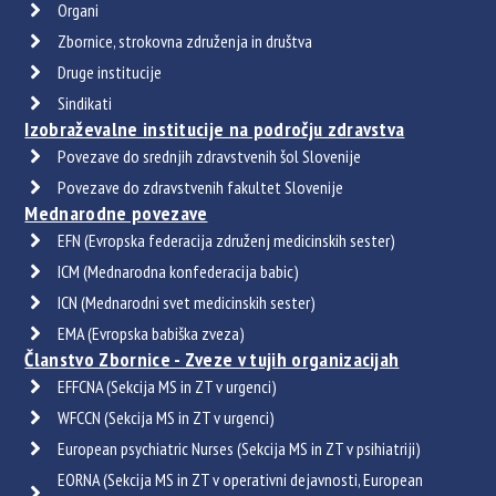
Organi
Zbornice, strokovna združenja in društva
Druge institucije
Sindikati
Izobraževalne institucije na področju zdravstva
Povezave do srednjih zdravstvenih šol Slovenije
Povezave do zdravstvenih fakultet Slovenije
Mednarodne povezave
EFN (Evropska federacija združenj medicinskih sester)
ICM (Mednarodna konfederacija babic)
ICN (Mednarodni svet medicinskih sester)
EMA (Evropska babiška zveza)
Članstvo Zbornice - Zveze v tujih organizacijah
EFFCNA (Sekcija MS in ZT v urgenci)
WFCCN (Sekcija MS in ZT v urgenci)
European psychiatric Nurses (Sekcija MS in ZT v psihiatriji)
EORNA (Sekcija MS in ZT v operativni dejavnosti, European