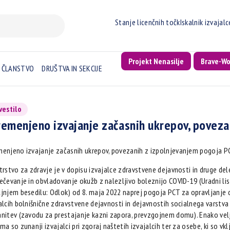
Stanje licenčnih točk
Iskalnik izvajal
Projekt Nenasilje
Brave-W
ČLANSTVO
DRUŠTVA IN SEKCIJE
vestilo
emenjeno izvajanje začasnih ukrepov, poveza
enjeno izvajanje začasnih ukrepov, povezanih z izpolnjevanjem pogoja P
trstvo za zdravje je v dopisu izvajalce zdravstvene dejavnosti in druge de
ečevanje in obvladovanje okužb z nalezljivo boleznijo COVID-19 (Uradni list 
jnjem besedilu: Odlok) od 8. maja 2022 naprej pogoja PCT za opravljanje d
alcih bolnišnične zdravstvene dejavnosti in dejavnostih socialnega varstva p
nitev (zavodu za prestajanje kazni zapora, prevzgojnem domu). Enako velja t
ma so zunanji izvajalci pri zgoraj naštetih izvajalcih ter za osebe, ki so vkl