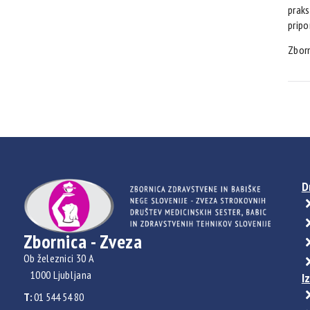
praks
pripo
Zbor
D
Zbornica - Zveza
Ob železnici 30 A
1000 Ljubljana
I
T:
01 544 54 80