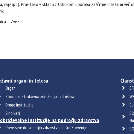
a, vaje ipd). Prav tako v skladu z Odlokom uporaba zaščitne maske ni več o
nki.
nica – Zveza
ržavni organi in telesa
Članst
Organi
EF
Zbornice, strokovna združenja in društva
WF
Druge institucije
Eu
Sindikati
EO
zobraževalne institucije na področju zdravstva
Nu
Povezave do srednjih zdravstvenih šol Slovenije
EO