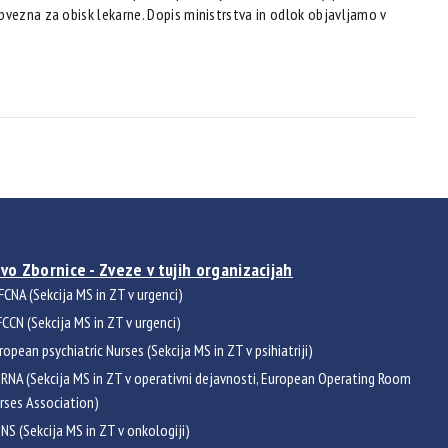
bvezna za obisk lekarne. Dopis ministrstva in odlok objavljamo v
vo Zbornice - Zveze v tujih organizacijah
FCNA (Sekcija MS in ZT v urgenci)
CCN (Sekcija MS in ZT v urgenci)
ropean psychiatric Nurses (Sekcija MS in ZT v psihiatriji)
RNA (Sekcija MS in ZT v operativni dejavnosti, European Operating Room
rses Association)
NS (Sekcija MS in ZT v onkologiji)