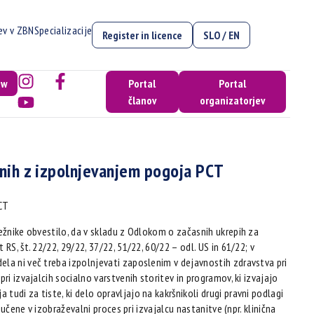
cev v ZBN
Specializacije
Register in licence
SLO / EN
ow
Portal
Portal
članov
organizatorjev
nih z izpolnjevanjem pogoja PCT
CT
ležnike obvestilo, da v skladu z Odlokom o začasnih ukrepih za
RS, št. 22/22, 29/22, 37/22, 51/22, 60/22 – odl. US in 61/22; v
ela ni več treba izpolnjevati zaposlenim v dejavnostih zdravstva pri
ri izvajalcih socialno varstvenih storitev in programov, ki izvajajo
udi za tiste, ki delo opravljajo na kakršnikoli drugi pravni podlagi
jučene v izobraževalni proces pri izvajalcu nastanitve (npr. klinična