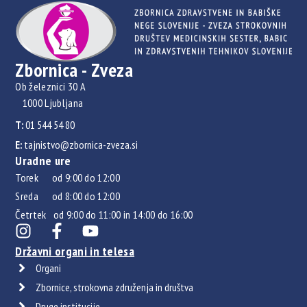
Zbornica - Zveza
Ob železnici 30 A
1000 Ljubljana
T:
01 544 54 80
E:
tajnistvo@zbornica-zveza.si
Uradne ure
Torek od 9:00 do 12:00
Sreda od 8:00 do 12:00
Četrtek od 9:00 do 11:00 in 14:00 do 16:00
Državni organi in telesa
Organi
Zbornice, strokovna združenja in društva
Druge institucije