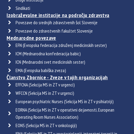
Sindikati
Izobraževalne institucije na področju zdravstva
Povezave do srednjih zdravstvenih šol Slovenije
Povezave do zdravstvenih fakultet Slovenije
Mednarodne povezave
EFN (Evropska federacija združenj medicinskih sester)
ICM (Mednarodna konfederacija babic)
ICN (Mednarodni svet medicinskih sester)
EMA (Evropska babiška zveza)
Članstvo Zbornice - Zveze v tujih organizacijah
EFFCNA (Sekcija MS in ZT v urgenci)
WFCCN (Sekcija MS in ZT v urgenci)
European psychiatric Nurses (Sekcija MS in ZT v psihiatriji)
EORNA (Sekcija MS in ZT v operativni dejavnosti, European
Operating Room Nurses Association)
EONS (Sekcija MS in ZT v onkologiji)
IFNA (Sekcija MS in ZT v anesteziologiji, intenzivni terapiji in