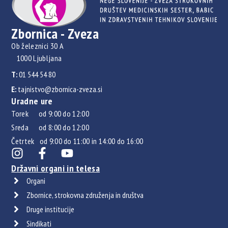
Zbornica - Zveza
Ob železnici 30 A
1000 Ljubljana
T:
01 544 54 80
E:
tajnistvo@zbornica-zveza.si
Uradne ure
Torek od 9:00 do 12:00
Sreda od 8:00 do 12:00
Četrtek od 9:00 do 11:00 in 14:00 do 16:00
Državni organi in telesa
Organi
Zbornice, strokovna združenja in društva
Druge institucije
Sindikati