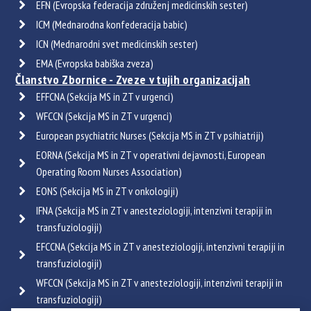
EFN (Evropska federacija združenj medicinskih sester)
ICM (Mednarodna konfederacija babic)
ICN (Mednarodni svet medicinskih sester)
EMA (Evropska babiška zveza)
Članstvo Zbornice - Zveze v tujih organizacijah
EFFCNA (Sekcija MS in ZT v urgenci)
WFCCN (Sekcija MS in ZT v urgenci)
European psychiatric Nurses (Sekcija MS in ZT v psihiatriji)
EORNA (Sekcija MS in ZT v operativni dejavnosti, European
Operating Room Nurses Association)
EONS (Sekcija MS in ZT v onkologiji)
IFNA (Sekcija MS in ZT v anesteziologiji, intenzivni terapiji in
transfuziologiji)
EFCCNA (Sekcija MS in ZT v anesteziologiji, intenzivni terapiji in
transfuziologiji)
WFCCN (Sekcija MS in ZT v anesteziologiji, intenzivni terapiji in
transfuziologiji)