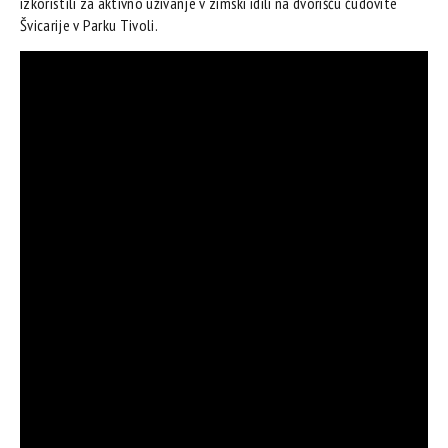
izkoristili za aktivno uživanje v zimski idili na dvorišču čudovite
Švicarije v Parku Tivoli.