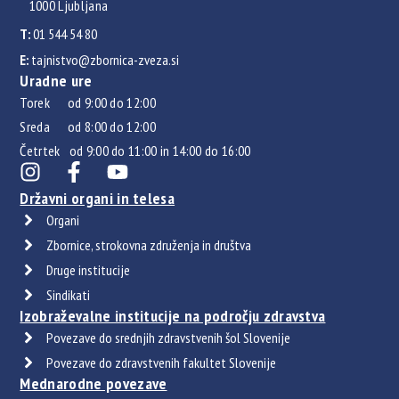
1000 Ljubljana
T:
01 544 54 80
E:
tajnistvo@zbornica-zveza.si
Uradne ure
Torek od 9:00 do 12:00
Sreda od 8:00 do 12:00
Četrtek od 9:00 do 11:00 in 14:00 do 16:00
Državni organi in telesa
Organi
Zbornice, strokovna združenja in društva
Druge institucije
Sindikati
Izobraževalne institucije na področju zdravstva
Povezave do srednjih zdravstvenih šol Slovenije
Povezave do zdravstvenih fakultet Slovenije
Mednarodne povezave