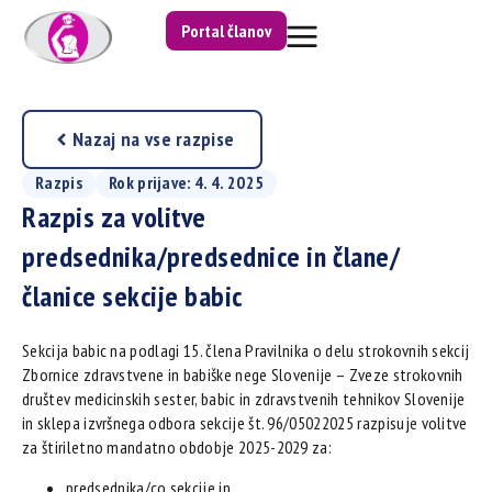
Portal članov
Nazaj na vse razpise
Razpis
Rok prijave: 4. 4. 2025
Razpis za volitve
predsednika/predsednice in člane/
članice sekcije babic
Sekcija babic na podlagi 15. člena Pravilnika o delu strokovnih sekcij
Zbornice zdravstvene in babiške nege Slovenije – Zveze strokovnih
društev medicinskih sester, babic in zdravstvenih tehnikov Slovenije
in sklepa izvršnega odbora sekcije št. 96/05022025 razpisuje volitve
za štiriletno mandatno obdobje 2025-2029 za:
predsednika/co sekcije in