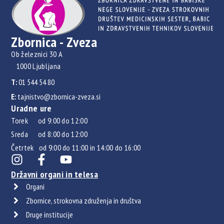
Zbornica - Zveza
Ob železnici 30 A
1000 Ljubljana
T:
01 544 54 80
E:
tajnistvo@zbornica-zveza.si
Uradne ure
Torek od 9:00 do 12:00
Sreda od 8:00 do 12:00
Četrtek od 9:00 do 11:00 in 14:00 do 16:00
Državni organi in telesa
Organi
Zbornice, strokovna združenja in društva
Druge institucije