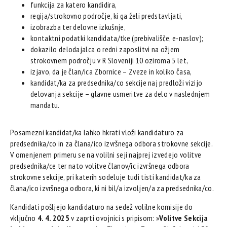
funkcija za katero kandidira,
regija/strokovno področje, ki ga želi predstavljati,
izobrazba ter delovne izkušnje,
kontaktni podatki kandidata/tke (prebivališče, e-naslov);
dokazilo delodajalca o redni zaposlitvi na ožjem
strokovnem področju v R Sloveniji 10 oziroma 5 let,
izjavo, da je član/ica Zbornice – Zveze in koliko časa,
kandidat/ka za predsednika/co sekcije naj predloži vizijo
delovanja sekcije – glavne usmeritve za delo v naslednjem
mandatu.
Posamezni kandidat/ka lahko hkrati vloži kandidaturo za
predsednika/co in za člana/ico izvršnega odbora strokovne sekcije.
V omenjenem primeru se na volilni seji najprej izvedejo volitve
predsednika/ce ter nato volitve članov/ic izvršnega odbora
strokovne sekcije, pri katerih sodeluje tudi tisti kandidat/ka za
člana/ico izvršnega odbora, ki ni bil/a izvoljen/a za predsednika/co.
Kandidati pošljejo kandidaturo na sedež volilne komisije do
vključno
4. 4. 2025
v zaprti ovojnici s pripisom: »
Volitve Sekcija