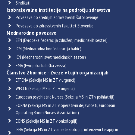
Sindikati
Izobraževalne institucije na področju zdravstva
Povezave do srednjih zdravstvenih šol Slovenije
Povezave do zdravstvenih fakultet Slovenije
Mednarodne povezave
EFN (Evropska federacija združenj medicinskih sester)
ICM (Mednarodna konfederacija babic)
ICN (Mednarodni svet medicinskih sester)
EMA (Evropska babiška zveza)
Članstvo Zbornice - Zveze v tujih organizacijah
EFFCNA (Sekcija MS in ZT v urgenci)
WFCCN (Sekcija MS in ZT v urgenci)
European psychiatric Nurses (Sekcija MS in ZT v psihiatriji)
EORNA (Sekcija MS in ZT v operativni dejavnosti, European
Operating Room Nurses Association)
EONS (Sekcija MS in ZT v onkologiji)
IFNA (Sekcija MS in ZT v anesteziologiji, intenzivni terapiji in