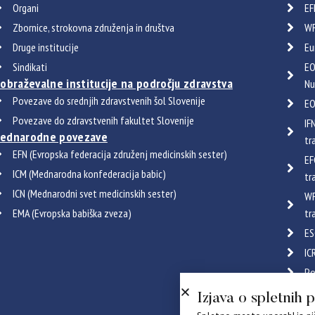
Organi
EF
Zbornice, strokovna združenja in društva
WF
Druge institucije
Eu
Sindikati
EO
zobraževalne institucije na področju zdravstva
Nu
Povezave do srednjih zdravstvenih šol Slovenije
EO
Povezave do zdravstvenih fakultet Slovenije
IF
ednarodne povezave
tr
EFN (Evropska federacija združenj medicinskih sester)
EF
ICM (Mednarodna konfederacija babic)
tr
ICN (Mednarodni svet medicinskih sester)
WF
EMA (Evropska babiška zveza)
tr
ES
IC
Po
Certif
Izjava o spletnih 