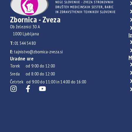
Zbornica - Zveza
Ob železnici 30 A
1000 Ljubljana
I
T:
01 544 54 80
E:
tajnistvo@zbornica-zveza.si
M
Uradne ure
Torek od 9:00 do 12:00
Sreda od 8:00 do 12:00
Četrtek od 9:00 do 11:00 in 14:00 do 16:00