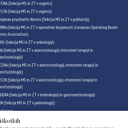
FCNA (Sekcija MS in ZT v urgenci)
CCN (Sekcija MS in ZT v urgenci)
ropean psychiatric Nurses (Sekcija MS in ZT v psihiatriji)
RNA (Sekcija MS in ZT v operativni dejavnosti, European Operating Room
rses Association)
NS (Sekcija MS in ZT v onkologiji)
NA (Sekcija MS in ZT v anesteziologiji, intenzivni terapiji in
ansfuziologiji)
CCNA (Sekcija MS in ZT v anesteziologiji, intenzivni terapiji in
ansfuziologiji)
CCN (Sekcija MS in ZT v anesteziologiji, intenzivni terapiji in
ansfuziologiji)
GENA (Sekcija MS in ZT v endoskopiji in gastroenterologiji)
RN (Sekcija MS in ZT v pulmologiji)
glej vse
ikati
piškotkih