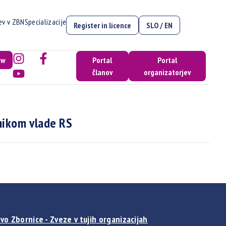
cev v ZBN
Specializacije
Register in licence
SLO / EN
ow
Portal
Portal
članov
organizatorjev
nikom vlade RS
vo Zbornice - Zveze v tujih organizacijah