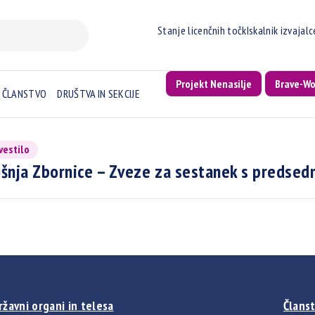
Stanje licenčnih točk
Iskalnik izvajal
Projekt Nenasilje
Brave-W
ČLANSTVO
DRUŠTVA IN SEKCIJE
vestilo
šnja Zbornice – Zveze za sestanek s predsed
ržavni organi in telesa
Članst