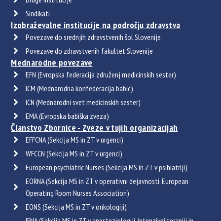
Sindikati
Izobraževalne institucije na področju zdravstva
Povezave do srednjih zdravstvenih šol Slovenije
Povezave do zdravstvenih fakultet Slovenije
Mednarodne povezave
EFN (Evropska federacija združenj medicinskih sester)
ICM (Mednarodna konfederacija babic)
ICN (Mednarodni svet medicinskih sester)
EMA (Evropska babiška zveza)
Članstvo Zbornice - Zveze v tujih organizacijah
EFFCNA (Sekcija MS in ZT v urgenci)
WFCCN (Sekcija MS in ZT v urgenci)
European psychiatric Nurses (Sekcija MS in ZT v psihiatriji)
EORNA (Sekcija MS in ZT v operativni dejavnosti, European
Operating Room Nurses Association)
EONS (Sekcija MS in ZT v onkologiji)
IFNA (Sekcija MS in ZT v anesteziologiji, intenzivni terapiji in