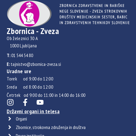
Zbornica - Zveza
Ob železnici 30 A
1000 Ljubljana
T:
01 544 54 80
E:
tajnistvo@zbornica-zveza.si
Uradne ure
Torek od 9:00 do 12:00
Sreda od 8:00 do 12:00
Četrtek od 9:00 do 11:00 in 14:00 do 16:00
Državni organi in telesa
Organi
Zbornice, strokovna združenja in društva
Druge institucije