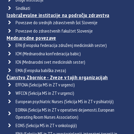
Sindikati
Izobraževalne institucije na področju zdravstva
Povezave do srednjih zdravstvenih šol Slovenije
Povezave do zdravstvenih fakultet Slovenije
Mednarodne povezave
EFN (Evropska federacija združenj medicinskih sester)
ICM (Mednarodna konfederacija babic)
ICN (Mednarodni svet medicinskih sester)
EMA (Evropska babiška zveza)
Članstvo Zbornice - Zveze v tujih organizacijah
EFFCNA (Sekcija MS in ZT v urgenci)
WFCCN (Sekcija MS in ZT v urgenci)
European psychiatric Nurses (Sekcija MS in ZT v psihiatriji)
EORNA (Sekcija MS in ZT v operativni dejavnosti, European
Operating Room Nurses Association)
EONS (Sekcija MS in ZT v onkologiji)
IFNA (Sekcija MS in ZT v anesteziologiji, intenzivni terapiji in