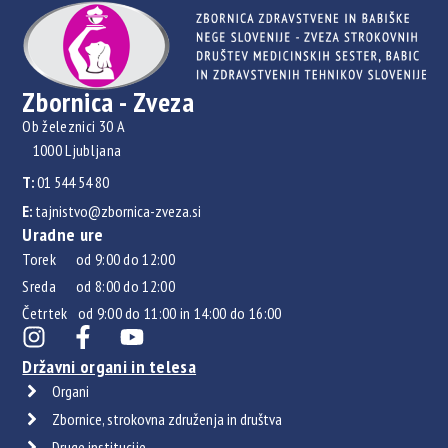
Zbornica - Zveza
Ob železnici 30 A
1000 Ljubljana
T:
01 544 54 80
E:
tajnistvo@zbornica-zveza.si
Uradne ure
Torek od 9:00 do 12:00
Sreda od 8:00 do 12:00
Četrtek od 9:00 do 11:00 in 14:00 do 16:00
Državni organi in telesa
Organi
Zbornice, strokovna združenja in društva
Druge institucije