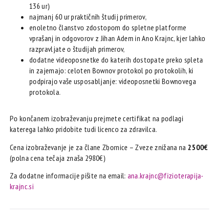
136 ur)
najmanj 60 ur praktičnih študij primerov,
enoletno članstvo zdostopom do spletne platforme
vprašanj in odgovorov z Jihan Adem in Ano Krajnc, kjer lahko
razpravljate o študijah primerov,
dodatne videoposnetke do katerih dostopate preko spleta
in zajemajo: celoten Bownov protokol po protokolih, ki
podpirajo vaše usposabljanje: videoposnetki Bownovega
protokola.
Po končanem izobraževanju prejmete certifikat na podlagi
katerega lahko pridobite tudi licenco za zdravilca.
Cena izobraževanje je za člane Zbornice – Zveze znižana na
2500€
(polna cena tečaja znaša 2980€)
Za dodatne informacije pišite na email:
ana.krajnc@fizioterapija-
krajnc.si