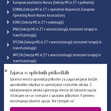
European psychiatric Nurses (Sekcija MS in ZT v psihiatriji)
EORNA (Sekcija MS in ZT v operativni dejavnosti, European
Operating Room Nurses Association)
EONS (Sekcija MS in ZT v onkologiji)
IFNA (Sekcija MS in ZT v anesteziologiji, intenzivni terapiji in
transfuziologiji)
EFCCNA (Sekcija MS in ZT v anesteziologiji, intenzivni terapiji in
transfuziologiji)
WFCCN (Sekcija MS in ZT v anesteziologiji, intenzivni terapiji in
transfuziologiji)
ESGENA (Sekcija MS in ZT v endoskopiji in gastroenterologiji)
Izjava o spletnih piškotkih
ICRN (Sekcija MS in ZT v pulmologiji)
Spletno mesto uporablja piškotke za zagotavljanje boljše
Poglej vse
uporabniške izkušnje in spremljanje statistike obiska. Z
Certifikati
nadaljevanjem obiska spletnega mesta ali izborom opcije
»Strinjam se« se strinjate z uporabo piškotkov. V primeru
nestrinjanja izberite opcijo “Ne strinjam se”.