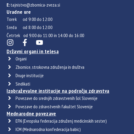
E:
tajnistvo@zbornica-zveza.si
Uradne ure
Torek od 9:00 do 12:00
Sreda od 8:00 do 12:00
Četrtek od 9:00 do 11:00 in 14:00 do 16:00
Državni organi in telesa
Organi
Zbornice, strokovna združenja in društva
Druge institucije
Sindikati
Izobraževalne institucije na področju zdravstva
Povezave do srednjih zdravstvenih šol Slovenije
Povezave do zdravstvenih fakultet Slovenije
Mednarodne povezave
EFN (Evropska federacija združenj medicinskih sester)
ICM (Mednarodna konfederacija babic)