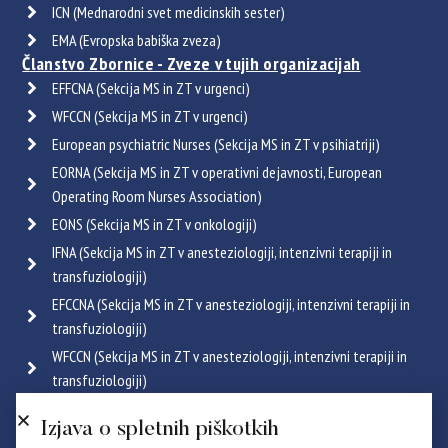
ICN (Mednarodni svet medicinskih sester)
EMA (Evropska babiška zveza)
Članstvo Zbornice - Zveze v tujih organizacijah
EFFCNA (Sekcija MS in ZT v urgenci)
WFCCN (Sekcija MS in ZT v urgenci)
European psychiatric Nurses (Sekcija MS in ZT v psihiatriji)
EORNA (Sekcija MS in ZT v operativni dejavnosti, European
Operating Room Nurses Association)
EONS (Sekcija MS in ZT v onkologiji)
IFNA (Sekcija MS in ZT v anesteziologiji, intenzivni terapiji in
transfuziologiji)
EFCCNA (Sekcija MS in ZT v anesteziologiji, intenzivni terapiji in
transfuziologiji)
WFCCN (Sekcija MS in ZT v anesteziologiji, intenzivni terapiji in
transfuziologiji)
ESGENA (Sekcija MS in ZT v endoskopiji in gastroenterologiji)
Izjava o spletnih piškotkih
ICRN (Sekcija MS in ZT v pulmologiji)