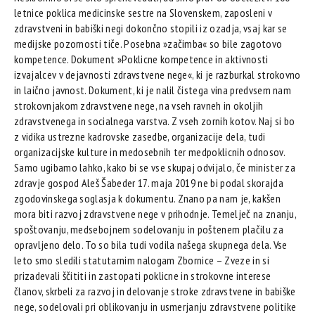
letnice poklica medicinske sestre na Slovenskem, zaposleni v
zdravstveni in babiški negi dokončno stopili iz ozadja, vsaj kar se
medijske pozornosti tiče. Posebna »začimba« so bile zagotovo
kompetence. Dokument »Poklicne kompetence in aktivnosti
izvajalcev v dejavnosti zdravstvene nege«, ki je razburkal strokovno
in laično javnost. Dokument, ki je nalil čistega vina predvsem nam
strokovnjakom zdravstvene nege, na vseh ravneh in okoljih
zdravstvenega in socialnega varstva. Z vseh zornih kotov. Naj si bo
z vidika ustrezne kadrovske zasedbe, organizacije dela, tudi
organizacijske kulture in medosebnih ter medpoklicnih odnosov.
Samo ugibamo lahko, kako bi se vse skupaj odvijalo, če minister za
zdravje gospod Aleš Šabeder 17. maja 2019 ne bi podal skorajda
zgodovinskega soglasja k dokumentu. Znano pa nam je, kakšen
mora biti razvoj zdravstvene nege v prihodnje. Temelječ na znanju,
spoštovanju, medsebojnem sodelovanju in poštenem plačilu za
opravljeno delo. To so bila tudi vodila našega skupnega dela. Vse
leto smo sledili statutarnim nalogam Zbornice – Zveze in si
prizadevali ščititi in zastopati poklicne in strokovne interese
članov, skrbeli za razvoj in delovanje stroke zdravstvene in babiške
nege, sodelovali pri oblikovanju in usmerjanju zdravstvene politike