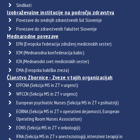
Sindikati
Izobraževalne institucije na področju zdravstva
Povezave do srednjih zdravstvenih šol Slovenije
Povezave do zdravstvenih fakultet Slovenije
Mednarodne povezave
EFN (Evropska federacija združenj medicinskih sester)
ICM (Mednarodna konfederacija babic)
ICN (Mednarodni svet medicinskih sester)
EMA (Evropska babiška zveza)
Članstvo Zbornice - Zveze v tujih organizacijah
EFFCNA (Sekcija MS in ZT v urgenci)
WFCCN (Sekcija MS in ZT v urgenci)
European psychiatric Nurses (Sekcija MS in ZT v psihiatriji)
EORNA (Sekcija MS in ZT v operativni dejavnosti, European
Operating Room Nurses Association)
EONS (Sekcija MS in ZT v onkologiji)
IFNA (Sekcija MS in ZT v anesteziologiji, intenzivni terapiji in