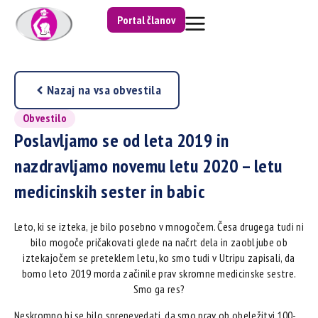
Portal članov
Nazaj na vsa obvestila
Obvestilo
Poslavljamo se od leta 2019 in
nazdravljamo novemu letu 2020 – letu
medicinskih sester in babic
Leto, ki se izteka, je bilo posebno v mnogočem. Česa drugega tudi ni
bilo mogoče pričakovati glede na načrt dela in zaobljube ob
iztekajočem se preteklem letu, ko smo tudi v Utripu zapisali, da
bomo leto 2019 morda začinile prav skromne medicinske sestre.
Smo ga res?
Neskromno bi se bilo sprenevedati, da smo prav ob obeležitvi 100-