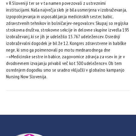
v R Sloveniji ter se v ta namen povezovali z ustreznimi
institucijami. Naša največja skrb je bila usmerjena v izobraževanja,
izpopolnjevanja in usposabljanja medicinskih sester, babic,
zdravstvenih tehnikov in bolničarjev-negovalcev. Skupaj so regijska
strokovna društva, strokovne sekcije in delovne skupine izvedla 195
izobraževanj, ki se jih je udeležilo 15.767 udeležencev. Osrednji
izobraževalni dogodek je bil že 12. Kongres zdravstvene in babiške
nege, ki smo ga poimenovali po motu mednarodnega dne
–»Medicinske sestre in babice, zagovornice zdravja za vse« in je v
dvodnevnem izvajanju privabil več kot 500 udeležencev. Ob tem
osrednjem dogodku smo se uradno vključili v globalno kampanjo
Nursing Now Slovenija.