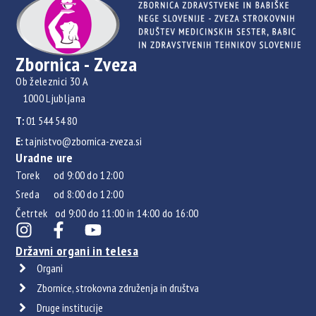
Zbornica - Zveza
Ob železnici 30 A
1000 Ljubljana
T:
01 544 54 80
E:
tajnistvo@zbornica-zveza.si
Uradne ure
Torek od 9:00 do 12:00
Sreda od 8:00 do 12:00
Četrtek od 9:00 do 11:00 in 14:00 do 16:00
Državni organi in telesa
Organi
Zbornice, strokovna združenja in društva
Druge institucije