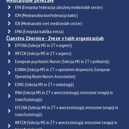
Mednarodne povezave
EFN (Evropska federacija združenj medicinskih sester)
ICM (Mednarodna konfederacija babic)
ICN (Mednarodni svet medicinskih sester)
EMA (Evropska babiška zveza)
Članstvo Zbornice - Zveze v tujih organizacijah
EFFCNA (Sekcija MS in ZT v urgenci)
WFCCN (Sekcija MS in ZT v urgenci)
European psychiatric Nurses (Sekcija MS in ZT v psihiatriji)
EORNA (Sekcija MS in ZT v operativni dejavnosti, European
Operating Room Nurses Association)
EONS (Sekcija MS in ZT v onkologiji)
IFNA (Sekcija MS in ZT v anesteziologiji, intenzivni terapiji in
transfuziologiji)
EFCCNA (Sekcija MS in ZT v anesteziologiji, intenzivni terapiji in
transfuziologiji)
WFCCN (Sekcija MS in ZT v anesteziologiji, intenzivni terapiji in