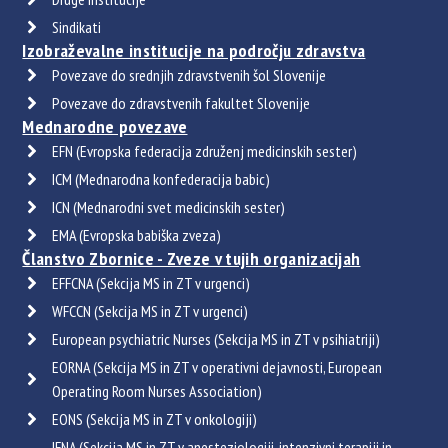
Sindikati
Izobraževalne institucije na področju zdravstva
Povezave do srednjih zdravstvenih šol Slovenije
Povezave do zdravstvenih fakultet Slovenije
Mednarodne povezave
EFN (Evropska federacija združenj medicinskih sester)
ICM (Mednarodna konfederacija babic)
ICN (Mednarodni svet medicinskih sester)
EMA (Evropska babiška zveza)
Članstvo Zbornice - Zveze v tujih organizacijah
EFFCNA (Sekcija MS in ZT v urgenci)
WFCCN (Sekcija MS in ZT v urgenci)
European psychiatric Nurses (Sekcija MS in ZT v psihiatriji)
EORNA (Sekcija MS in ZT v operativni dejavnosti, European
Operating Room Nurses Association)
EONS (Sekcija MS in ZT v onkologiji)
IFNA (Sekcija MS in ZT v anesteziologiji, intenzivni terapiji in