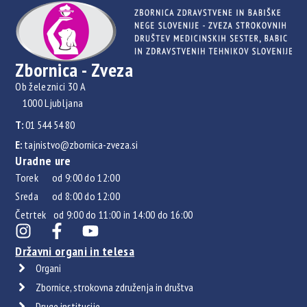
Zbornica - Zveza
Ob železnici 30 A
1000 Ljubljana
T:
01 544 54 80
E:
tajnistvo@zbornica-zveza.si
Uradne ure
Torek od 9:00 do 12:00
Sreda od 8:00 do 12:00
Četrtek od 9:00 do 11:00 in 14:00 do 16:00
Državni organi in telesa
Organi
Zbornice, strokovna združenja in društva
Druge institucije