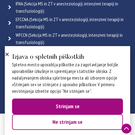
IFNA (Sekcija MS in ZT v anesteziologiji, intenzivni terapiji in
transfuziologiji)
EFCCNA (Sekcija MS in ZT v anesteziologiji, intenzivni terapiji in
transfuziologiji)
WFCCN (Sekcija MS in ZT v anesteziologiji, intenzivni terapiji in
transfuziologiji)
ESGENA (Sekcija MS in ZT v endoskopiji in gastroenterologiji)
Izjava o spletnih piškotkih
ICRN (Sekcija MS in ZT v pulmologiji)
Spletno mesto uporablja piškotke za zagotavljanje boljše
Poglej vse
uporabniške izkušnje in spremljanje statistike obiska. Z
Certifikati
nadaljevanjem obiska spletnega mesta ali izborom opcije
»Strinjam se« se strinjate z uporabo piškotkov. V primeru
nestrinjanja izberite opcijo “Ne strinjam se”.
Strinjam se
Ne strinjam se
© 2026 ZZBNS - ZSDMSBZTS. Vse pravice pridržane.
Izdelava:
Prelom d.o.o.