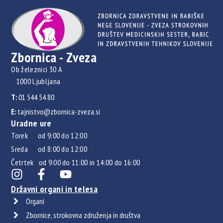
Zbornica - Zveza
Ob železnici 30 A
1000 Ljubljana
T:
01 544 54 80
E:
tajnistvo@zbornica-zveza.si
Uradne ure
Torek od 9:00 do 12:00
Sreda od 8:00 do 12:00
Četrtek od 9:00 do 11:00 in 14:00 do 16:00
Državni organi in telesa
Organi
Zbornice, strokovna združenja in društva