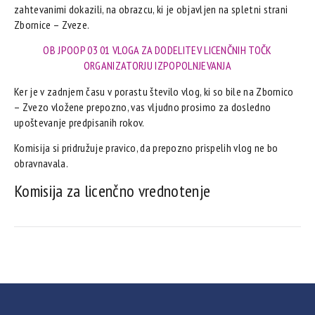
zahtevanimi dokazili, na obrazcu, ki je objavljen na spletni strani
Zbornice – Zveze.
OB JPOOP 03 01 VLOGA ZA DODELITEV LICENČNIH TOČK
ORGANIZATORJU IZPOPOLNJEVANJA
Ker je v zadnjem času v porastu število vlog, ki so bile na Zbornico
– Zvezo vložene prepozno, vas vljudno prosimo za dosledno
upoštevanje predpisanih rokov.
Komisija si pridružuje pravico, da prepozno prispelih vlog ne bo
obravnavala.
Komisija za licenčno vrednotenje