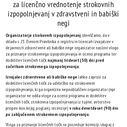
za licenčno vrednotenje strokovnih
izpopolnjevanj v zdravstveni in babiški
negi
Organizatorje strokovnih izpopolnjevanj
obveščamo, da v
skladu s 23. členom Pravilnika o registru in licencah izvajalcev v
dejavnosti zdravstvene ali babiške nege organizator naslovi vlogo
za priznanje strokovnega izpopolnjevanja in oceno programa ter
dodelitev licenčnih točk
najmanj trideset (30) dni pred
začetkom strokovnega izpopolnjevanja
.
Izvajalec zdravstvene ali babiške nege
lahko zaprosi za
dodelitev licenčnih točk za udeležbo na strokovnem
izpopolnjevanju, ki ga organizira nepooblaščeni organizator (npr.
organizator ne odda vloge za oceno programa in dodelitev
licenčnih točk, strokovna izpopolnjevanja iz tujine, avtorstvo
prispev-kov, knjig, poglavij, recenzije)
v roku devetdeset (90) dni
po zaključenem strokovnem izpopolnjevanju.
Vloga za priznanje licenčnih točk se posreduje komisiji, skupaj z