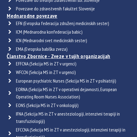
Povezave do srednjih zdravstvenih šol Slovenije
Povezave do zdravstvenih fakultet Slovenije
Mednarodne povezave
EFN (Evropska federacija združenj medicinskih sester)
ICM (Mednarodna konfederacija babic)
ICN (Mednarodni svet medicinskih sester)
EMA (Evropska babiška zveza)
Članstvo Zbornice - Zveze v tujih organizacijah
EFFCNA (Sekcija MS in ZT v urgenci)
WFCCN (Sekcija MS in ZT v urgenci)
European psychiatric Nurses (Sekcija MS in ZT v psihiatriji)
EORNA (Sekcija MS in ZT v operativni dejavnosti, European
Operating Room Nurses Association)
EONS (Sekcija MS in ZT v onkologiji)
IFNA (Sekcija MS in ZT v anesteziologiji, intenzivni terapiji in
transfuziologiji)
EFCCNA (Sekcija MS in ZT v anesteziologiji, intenzivni terapiji in