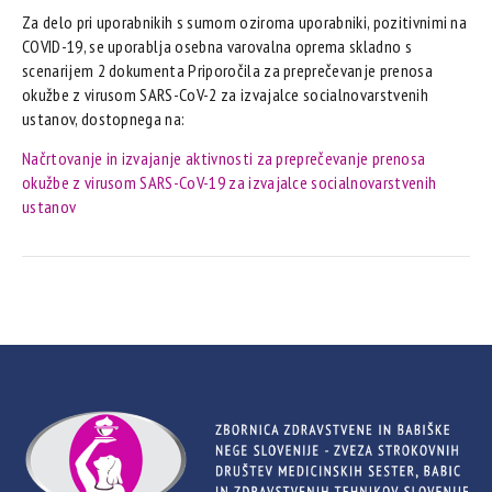
Za delo pri uporabnikih s sumom oziroma uporabniki, pozitivnimi na
COVID-19, se uporablja osebna varovalna oprema skladno s
scenarijem 2 dokumenta Priporočila za preprečevanje prenosa
okužbe z virusom SARS-CoV-2 za izvajalce socialnovarstvenih
ustanov, dostopnega na:
Načrtovanje in izvajanje aktivnosti za preprečevanje prenosa
okužbe z virusom SARS-CoV-19 za izvajalce socialnovarstvenih
ustanov