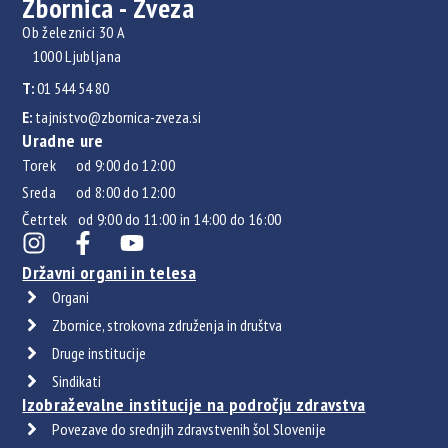
Zbornica - Zveza
Ob železnici 30 A
1000 Ljubljana
T:
01 544 54 80
E:
tajnistvo@zbornica-zveza.si
Uradne ure
Torek od 9:00 do 12:00
Sreda od 8:00 do 12:00
Četrtek od 9:00 do 11:00 in 14:00 do 16:00
Državni organi in telesa
Organi
Zbornice, strokovna združenja in društva
Druge institucije
Sindikati
Izobraževalne institucije na področju zdravstva
Povezave do srednjih zdravstvenih šol Slovenije