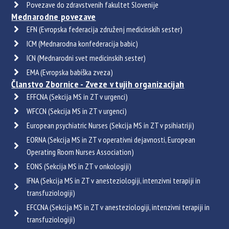
Povezave do zdravstvenih fakultet Slovenije
Mednarodne povezave
EFN (Evropska federacija združenj medicinskih sester)
ICM (Mednarodna konfederacija babic)
ICN (Mednarodni svet medicinskih sester)
EMA (Evropska babiška zveza)
Članstvo Zbornice - Zveze v tujih organizacijah
EFFCNA (Sekcija MS in ZT v urgenci)
WFCCN (Sekcija MS in ZT v urgenci)
European psychiatric Nurses (Sekcija MS in ZT v psihiatriji)
EORNA (Sekcija MS in ZT v operativni dejavnosti, European
Operating Room Nurses Association)
EONS (Sekcija MS in ZT v onkologiji)
IFNA (Sekcija MS in ZT v anesteziologiji, intenzivni terapiji in
transfuziologiji)
EFCCNA (Sekcija MS in ZT v anesteziologiji, intenzivni terapiji in
transfuziologiji)