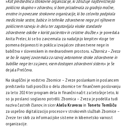
»
Kot predsednica strokovne organizacije, ki združuje najštevilčnejšo
poklicno skupino v zdravstvu, si bom prizadevala za gradnjo močne,
enotne in povezane strokovne organizacije, ki bo celovito podpirala
medicinske sestre, babice in tehnike zdravstvene nege pri njihovem
poklicnem razvoju in delu ter zagotavljala visoke standarde
zdravstvene oskrbe v korist pacientov in celotne družbe
,« je povedala
Anita Prelec, ki se bo zavzemala za nadaljnjo krepitev vloge ter
pomena dejavnosti in poklica izvajalcev zdravstvene nege in
babištva v slovenskem in mednarodnem prostoru. »
Zbornica – Zveza
se bo še naprej zavzemala za razvoj avtonomne stroke zdravstvene in
babiške nege ter za javen, vsem dostopen zdravstveni sistem
,« je še
dejala Prelčeva.
Na skupščini je vodstvo Zbornice – Zveze poslankam in poslancem
predstavilo tudi poročilo o delu zbornice ter finančnem poslovanju
za leto 2024 ter program dela in finančni načrt za letošnje leto, ki
so ju poslanci soglasno potrdili. Zbornica – Zveza je podelila tudi
naziva častnih članov, in sicer
Alešu Kravosu
in
Tonetu Tomšiču
za uspešno digitalizacijo procesov v strokovnih službah Zbornice –
Zveze ter skrb za informacijske sisteme in kibernetsko varnost
organizacije.