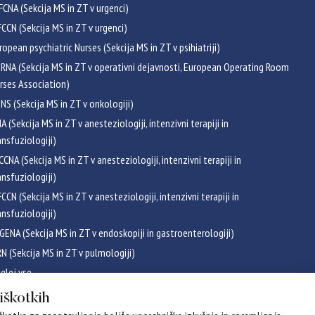
FCNA (Sekcija MS in ZT v urgenci)
CCN (Sekcija MS in ZT v urgenci)
ropean psychiatric Nurses (Sekcija MS in ZT v psihiatriji)
RNA (Sekcija MS in ZT v operativni dejavnosti, European Operating Room
rses Association)
NS (Sekcija MS in ZT v onkologiji)
NA (Sekcija MS in ZT v anesteziologiji, intenzivni terapiji in
ansfuziologiji)
CCNA (Sekcija MS in ZT v anesteziologiji, intenzivni terapiji in
ansfuziologiji)
CCN (Sekcija MS in ZT v anesteziologiji, intenzivni terapiji in
ansfuziologiji)
GENA (Sekcija MS in ZT v endoskopiji in gastroenterologiji)
RN (Sekcija MS in ZT v pulmologiji)
glej vse
ikati
piškotkih