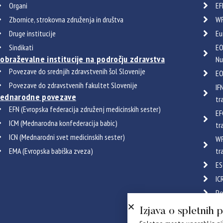
Organi
EF
Zbornice, strokovna združenja in društva
WF
Druge institucije
Eu
Sindikati
EO
zobraževalne institucije na področju zdravstva
Nu
Povezave do srednjih zdravstvenih šol Slovenije
EO
Povezave do zdravstvenih fakultet Slovenije
IF
ednarodne povezave
tr
EFN (Evropska federacija združenj medicinskih sester)
EF
ICM (Mednarodna konfederacija babic)
tr
ICN (Mednarodni svet medicinskih sester)
WF
EMA (Evropska babiška zveza)
tr
ES
IC
Po
Certif
Izjava o spletnih 