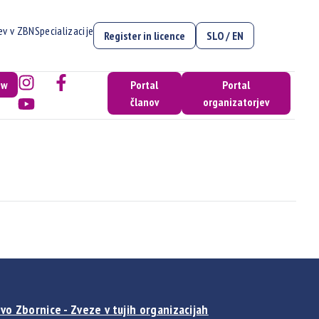
cev v ZBN
Specializacije
Register in licence
SLO / EN
ow
Portal
Portal
članov
organizatorjev
vo Zbornice - Zveze v tujih organizacijah