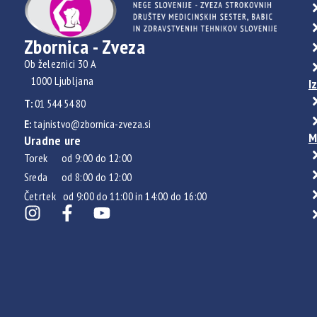
Zbornica - Zveza
Ob železnici 30 A
1000 Ljubljana
I
T:
01 544 54 80
E:
tajnistvo@zbornica-zveza.si
M
Uradne ure
Torek od 9:00 do 12:00
Sreda od 8:00 do 12:00
Četrtek od 9:00 do 11:00 in 14:00 do 16:00