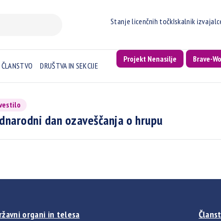
Stanje licenčnih točk
Iskalnik izvajal
Projekt Nenasilje
Brave-W
ČLANSTVO
DRUŠTVA IN SEKCIJE
vestilo
narodni dan ozaveščanja o hrupu
ržavni organi in telesa
Članst